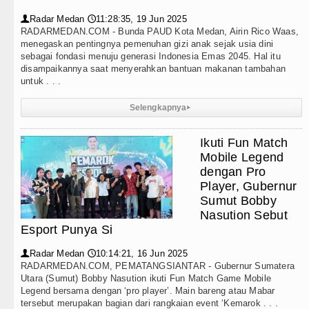
Radar Medan
11:28:35, 19 Jun 2025
👤
🕔
RADARMEDAN.COM - Bunda PAUD Kota Medan, Airin Rico Waas,
menegaskan pentingnya pemenuhan gizi anak sejak usia dini
sebagai fondasi menuju generasi Indonesia Emas 2045. Hal itu
disampaikannya saat menyerahkan bantuan makanan tambahan
untuk . . .
Selengkapnya
▸
Ikuti Fun Match
Mobile Legend
dengan Pro
Player, Gubernur
Sumut Bobby
Nasution Sebut
Esport Punya Si
Radar Medan
10:14:21, 16 Jun 2025
👤
🕔
RADARMEDAN.COM, PEMATANGSIANTAR - Gubernur Sumatera
Utara (Sumut) Bobby Nasution ikuti Fun Match Game Mobile
Legend bersama dengan ‘pro player’. Main bareng atau Mabar
tersebut merupakan bagian dari rangkaian event ‘Kemarok . . .