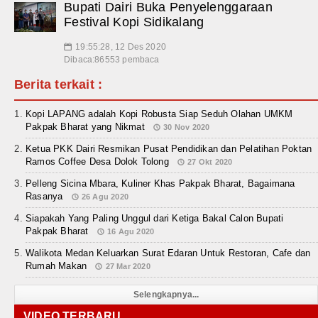
Bupati Dairi Buka Penyelenggaraan
Festival Kopi Sidikalang
19:55:28, 12 Des 2020
📅
Dibaca:86553 pembaca
Berita terkait :
Kopi LAPANG adalah Kopi Robusta Siap Seduh Olahan UMKM
Pakpak Bharat yang Nikmat
30 Nov 2020
Ketua PKK Dairi Resmikan Pusat Pendidikan dan Pelatihan Poktan
Ramos Coffee Desa Dolok Tolong
27 Okt 2020
Pelleng Sicina Mbara, Kuliner Khas Pakpak Bharat, Bagaimana
Rasanya
26 Agu 2020
Siapakah Yang Paling Unggul dari Ketiga Bakal Calon Bupati
Pakpak Bharat
16 Agu 2020
Walikota Medan Keluarkan Surat Edaran Untuk Restoran, Cafe dan
Rumah Makan
27 Mar 2020
Selengkapnya...
VIDEO TERBARU