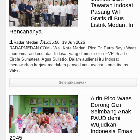
 Waas: Jangan Hanya Aktif Saat Ada Acara
Tawaran Indosat
Pasang Wifi
rangtua Perkuat Karakter Anak Sejak dari Keluarga
Gratis di Bus
Listrik Medan, Ini
alis Surati SMPN 1 Batang Angkola
Rencananya
eksual Bukan Karena Penyimpangan Seksual
Radar Medan
16:35:56, 19 Jun 2025
👤
🕔
RADARMEDAN.COM - Wali Kota Medan, Rico Tri Putra Bayu Waas
menerima audiensi dari Indosat yang dipimpin oleh EVP Head of
Circle Sumatera, Agus Sulistio. Dalam audiensi itu Indosat
menawarkan kerjasama dalam penyediaan layanan konektivitas
WiFi . . .
Selengkapnya
▸
Airin Rico Waas
Dorong Gizi
Seimbang Anak
PAUD demi
Wujudkan
Indonesia Emas
2045