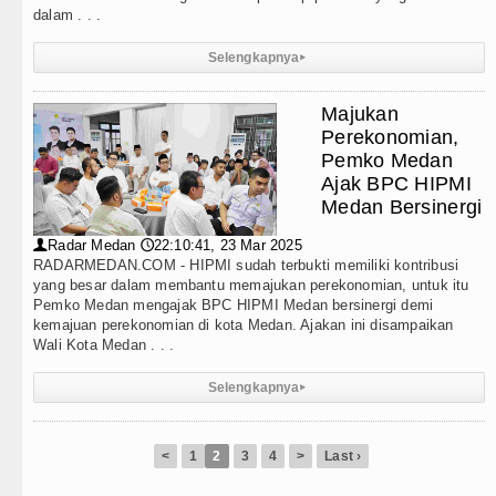
dalam . . .
Selengkapnya
▸
Majukan
Perekonomian,
Pemko Medan
Ajak BPC HIPMI
Medan Bersinergi
Radar Medan
22:10:41, 23 Mar 2025
👤
🕔
RADARMEDAN.COM - HIPMI sudah terbukti memiliki kontribusi
yang besar dalam membantu memajukan perekonomian, untuk itu
Pemko Medan mengajak BPC HIPMI Medan bersinergi demi
kemajuan perekonomian di kota Medan. Ajakan ini disampaikan
Wali Kota Medan . . .
Selengkapnya
▸
<
1
2
3
4
>
Last ›