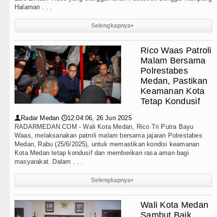
Halaman . . .
 Waas: Jangan Hanya Aktif Saat Ada Acara
Selengkapnya
▸
rangtua Perkuat Karakter Anak Sejak dari Keluarga
Rico Waas Patroli
alis Surati SMPN 1 Batang Angkola
Malam Bersama
Polrestabes
eksual Bukan Karena Penyimpangan Seksual
Medan, Pastikan
Keamanan Kota
h Hasina Hadapi Ancam Hukuman Mati
Tetap Kondusif
di Swedia 8 Agustus 2026 Pukul 22.00 WIB
Radar Medan
12:04:06, 26 Jun 2025
👤
🕔
RADARMEDAN.COM - Wali Kota Medan, Rico Tri Putra Bayu
Waas, melaksanakan patroli malam bersama jajaran Polrestabes
 Stadium Perth Sabtu 8 Agustus 2026 Pukul 18.00 WIB
Medan, Rabu (25/6/2025), untuk memastikan kondisi keamanan
Kota Medan tetap kondusif dan memberikan rasa aman bagi
tan Minggu 9 Agustus 2026 di Hungaria Pukul 00.00 
masyarakat. Dalam . . .
Hadiri Revitalisasi TK Kemala Bhayangkari 11 Tarutu
Selengkapnya
▸
tara, Jalan Penggerak Ekonomi Mulai Dibenahi
Wali Kota Medan
Sambut Baik