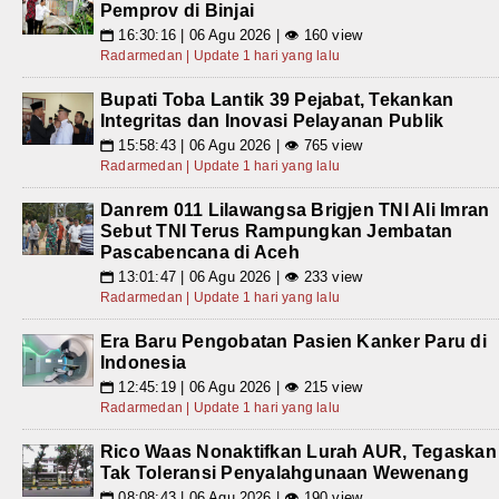
Pemprov di Binjai
16:30:16 | 06 Agu 2026 | 👁 160 view
📅
Radarmedan | Update 1 hari yang lalu
Bupati Toba Lantik 39 Pejabat, Tekankan
Integritas dan Inovasi Pelayanan Publik
15:58:43 | 06 Agu 2026 | 👁 765 view
📅
Radarmedan | Update 1 hari yang lalu
Danrem 011 Lilawangsa Brigjen TNI Ali Imran
Sebut TNI Terus Rampungkan Jembatan
Pascabencana di Aceh
13:01:47 | 06 Agu 2026 | 👁 233 view
📅
Radarmedan | Update 1 hari yang lalu
Era Baru Pengobatan Pasien Kanker Paru di
Indonesia
12:45:19 | 06 Agu 2026 | 👁 215 view
📅
Radarmedan | Update 1 hari yang lalu
Rico Waas Nonaktifkan Lurah AUR, Tegaskan
Tak Toleransi Penyalahgunaan Wewenang
08:08:43 | 06 Agu 2026 | 👁 190 view
📅