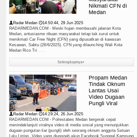
Teknologi
tara, Jalan Penggerak Ekonomi Mulai Dibenahi
Nikmati CFN di
Medan
Internasional
 Waas: Jangan Hanya Aktif Saat Ada Acara
Radar Medan
14:50:44, 29 Jun 2025
👤
🕔
Wisata
RADARMEDAN.COM - Meski hujan membasahi jalanan Kota
rangtua Perkuat Karakter Anak Sejak dari Keluarga
Medan, antusiasme ribuan masyarakat tetap tak surut untuk
menikmati Car Free Night (CFN) yang dipusatkan di kawasan
TIPS dan TRIK
alis Surati SMPN 1 Batang Angkola
Kesawan, Sabtu (28/6/2025). CFN yang dilaunching Wali Kota
Medan Rico Tri . . .
+ Lainnya
eksual Bukan Karena Penyimpangan Seksual
Selengkapnya
▸
Video
h Hasina Hadapi Ancam Hukuman Mati
Propam Medan
Kesehatan
di Swedia 8 Agustus 2026 Pukul 22.00 WIB
Tindak Oknum
Lantas Usai
Kuliner
 Stadium Perth Sabtu 8 Agustus 2026 Pukul 18.00 WIB
Video Dugaan
Pungli Viral
Siraman Rohani
tan Minggu 9 Agustus 2026 di Hungaria Pukul 00.00 
Radar Medan
14:29:24, 26 Jun 2025
👤
🕔
RADARMEDAN.COM - Polrestabes Medan bergerak cepat
Hadiri Revitalisasi TK Kemala Bhayangkari 11 Tarutu
menindaklanjuti viralnya video di media sosial yang menunjukkan
dugaan pungutan liar (pungli) oleh seorang oknum anggota Satuan
tara, Jalan Penggerak Ekonomi Mulai Dibenahi
Lalu Lintas. Video yang diunggah akun Facebook Sunggal Kampung