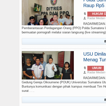
Raup Rp5 J
🔖
HUKUM D
Radar Medan
👤
RADARMEDAN.COM
Pemberantasan Perdagangan Orang (PPO) Polda Sumatera Ut
bermuatan pornografi melalui siaran langsung (live streamin
B
USU Dinil
Menag Tur
🔖
UMUM
Radar Medan
👤
RADARMEDAN.CO
Gedung Gereja Oikoumene (POUK) Universitas Sumatera Uta
Buntunya komunikasi dengan pihak kampus membuat Tim Huk
surat . . .
B