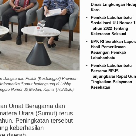
Dinas Lingkungan Hidu
mbakan Massal di Sebuah Sekolah di Thailand
Karo
Pemkab Labuhanbatu
Sosialisasi UU Nomor 1
Tahun 2022 Tentang
Kekerasan Seksual
BPK RI Serahkan Lapor
Hasil Pemeriksaan
Keuangan Pemkab
Labuhanbatu
Pemkab Labuhanbatu
Bersama BPJS
Tanjungbalai Rapat Gun
Bangsa dan Politik (Kesbangpol) Provinsi
Tingkatkan Pelayanan
 Informatika Sumut berlangsung di Lobby
Kesehatan
engoro Nomor 30 Medan, Kamis (7/5/2026).
nan Umat Beragama dan
matera Utara (Sumut) terus
tahun. Peningkatan tersebut
kung keberhasilan
ke daerah.