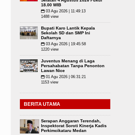
Selatan 4 Agustus 2026 Pukul
18.00 WIB
03 Agu 2026 | 11:49:13
📅
1488 view
Bupati Karo Lantik Kepala
Sekolah SD dan SMP Ini
Daftarnya
03 Agu 2026 | 19:45:58
📅
1220 view
Juventus Menang di Laga
Persahabatan Tanpa Penonton
Lawan Nice
01 Agu 2026 | 06:31:21
📅
1153 view
BERITA UTAMA
Serapan Anggaran Terendah,
Inspektorat Soroti Kinerja Kadis
Perkimcikataru Medan