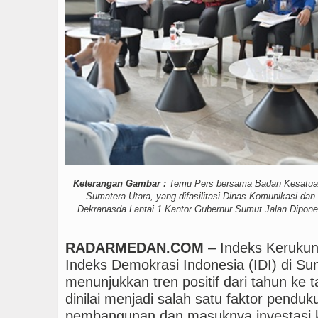
Tujuh Tewas dalam Pene
Keterangan Gambar :
Temu Pers bersama Badan Kesatuan 
Sumatera Utara, yang difasilitasi Dinas Komunikasi dan
Dekranasda Lantai 1 Kantor Gubernur Sumut Jalan Dipon
RADARMEDAN.COM
– Indeks Keruku
Indeks Demokrasi Indonesia (IDI) di Su
menunjukkan tren positif dari tahun ke 
dinilai menjadi salah satu faktor pendu
pembangunan dan masuknya investasi 