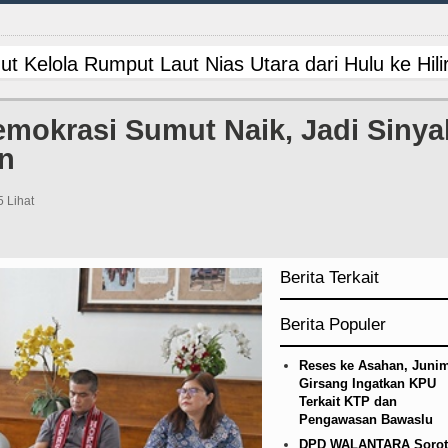
Kelola Rumput Laut Nias Utara dari Hulu ke Hili
n PM Bangladesh Sheikh Hasina Hadapi Ancam H
mokrasi Sumut Naik, Jadi Sinya
n
n Siapkan Rumah Produksi Kelapa di Nias Utara
ngkar Penadah Kayu Hutan illegal di Karo hingga
5 Lihat
DS Melalui Hubungan Seksual Bukan Karena Penyi
Berita Terkait
dah, Inspektorat Soroti Kinerja Kadis Perkimcika
Berita Populer
ipis Atas Aston Villa Laga Persahabatan di Hong
Reses ke Asahan, Junim
ana BOS TA 2025, Jurnalis Surati SMPN 1 Batan
Girsang Ingatkan KPU
Terkait KTP dan
Pengawasan Bawaslu
ed Laga Persahabatan di Swedia 8 Agustus 2026
DPD WALANTARA Sorot