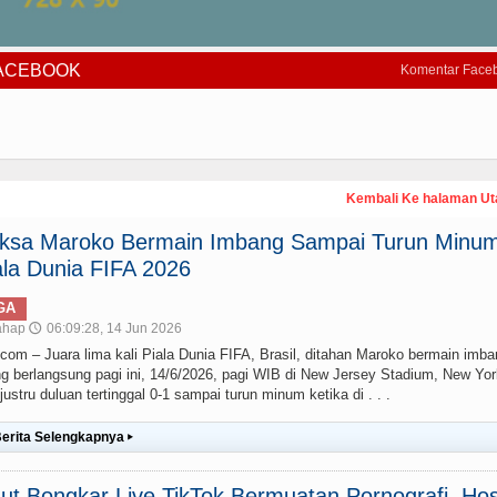
FACEBOOK
Komentar Face
Kembali Ke halaman U
paksa Maroko Bermain Imbang Sampai Turun Minum
la Dunia FIFA 2026
GA
ahap
06:09:28, 14 Jun 2026
🕔
– Juara lima kali Piala Dunia FIFA, Brasil, ditahan Maroko bermain imba
g berlangsung pagi ini, 14/6/2026, pagi WIB di New Jersey Stadium, New Yor
stru duluan tertinggal 0-1 sampai turun minum ketika di . . .
erita Selengkapnya
▸
t Bongkar Live TikTok Bermuatan Pornografi, Hos