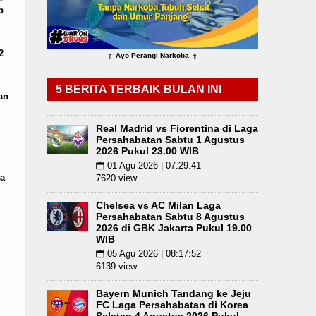
p
Bayern Munich Menang Tipis Atas Aston Villa Lag
2
Ayo Perangi Narkoba
⇑
⇑
5 BERITA TERBAIK BULAN INI
an
Real Madrid vs Fiorentina di Laga
Persahabatan Sabtu 1 Agustus
2026 Pukul 23.00 WIB
01 Agu 2026 | 07:29:41
📅
a
7620 view
Chelsea vs AC Milan Laga
Persahabatan Sabtu 8 Agustus
2026 di GBK Jakarta Pukul 19.00
WIB
05 Agu 2026 | 08:17:52
📅
6139 view
Bayern Munich Tandang ke Jeju
FC Laga Persahabatan di Korea