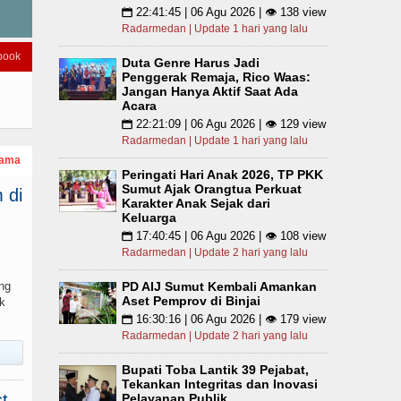
22:41:45 | 06 Agu 2026 | 👁 138 view
📅
Radarmedan | Update 1 hari yang lalu
book
Duta Genre Harus Jadi
Penggerak Remaja, Rico Waas:
Jangan Hanya Aktif Saat Ada
Acara
22:21:09 | 06 Agu 2026 | 👁 129 view
📅
Radarmedan | Update 1 hari yang lalu
tama
Peringati Hari Anak 2026, TP PKK
Sumut Ajak Orangtua Perkuat
 di
Karakter Anak Sejak dari
Keluarga
17:40:45 | 06 Agu 2026 | 👁 108 view
📅
Radarmedan | Update 2 hari yang lalu
PD AIJ Sumut Kembali Amankan
ng
Aset Pemprov di Binjai
k
16:30:16 | 06 Agu 2026 | 👁 179 view
📅
Radarmedan | Update 2 hari yang lalu
Bupati Toba Lantik 39 Pejabat,
Tekankan Integritas dan Inovasi
t
Pelayanan Publik