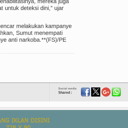
ehabilitasinya, mereka juga
ntuk deteksi dini,” ujar
 gencar melakukan kampanye
Bahkan, Sumut menempati
ye anti narkoba.**(FS)/PE
Social media
Shared :