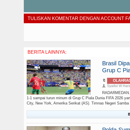
TULISKAN KOMENTAR DENGAN ACCOUNT 
BERITA LAINNYA:
Brasil Di
Grup C Pia
🔖
OLAHRA
Syaiful W Har
👤
RADARMEDAN.com 
1-1 sampai turun minum di Grup C Piala Dunia FIFA 2026 yan
City, New York, Amerika Serikat (AS). Timnas Negeri Samba ju
B
Polda Sumu