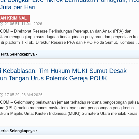
uta per Hari
AN KRIMINAL
21:06:51, 11 Jun 2026
🕔
 – Direktorat Reserse Perlindungan Perempuan dan Anak (PPA) dan
ara mengungkap kasus dugaan tindak pidana penyiaran dan penyediaan ko
g) di platform TikTok. Direktur Reserse PPA dan PPO Polda Sumut, Kombes . .
erita Selengkapnya
▸
ai Kebablasan, Tim Hukum MUKI Sumut Desak
un Tangan Urus Polemik Gereja POUK
17:05:29, 26 Mei 2026
🕔
M – Gelombang perlawanan jemaat terhadap rencana pengosongan paksa
ra (USU) makin memanas paska terbitnya surat pengosongan yang kedua.
um Majelis Umat Kristen Indonesia (MUKI) Sumatera Utara menolak keras
erita Selengkapnya
▸