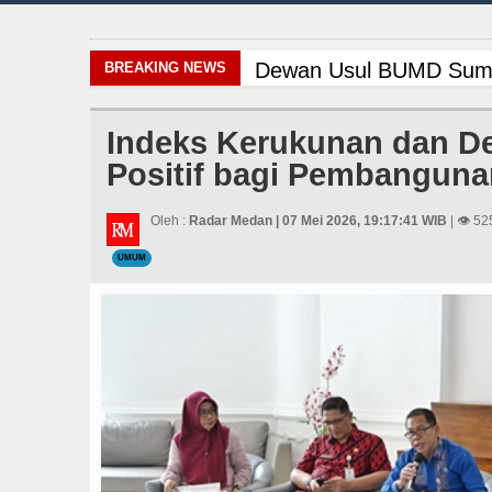
Dewan Usul BUMD Sumut 
BREAKING NEWS
Bertekad Pulang Manta
Indeks Kerukunan dan De
Positif bagi Pembanguna
Gubernur Bobby Nasutio
Masyarakat Desak APH Bo
Oleh :
Radar Medan | 07 Mei 2026, 19:17:41 WIB
| 👁 52
UMUM
Risiko Tertular HIV/AI
Serapan Anggaran Teren
Bayern Munich Menang T
Dugaan Penyimpangan D
PSG vs Manchester Unit