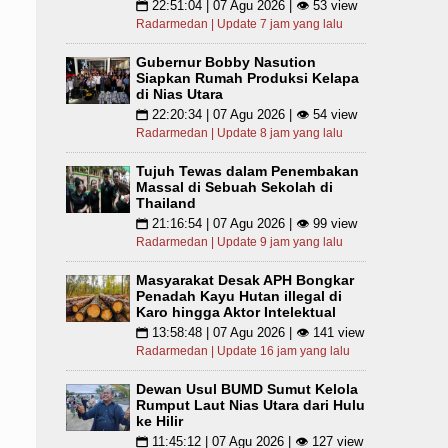
22:51:04 | 07 Agu 2026 | 👁 53 view
📅
Radarmedan | Update 7 jam yang lalu
Gubernur Bobby Nasution
Siapkan Rumah Produksi Kelapa
di Nias Utara
22:20:34 | 07 Agu 2026 | 👁 54 view
📅
Radarmedan | Update 8 jam yang lalu
Tujuh Tewas dalam Penembakan
Massal di Sebuah Sekolah di
Thailand
21:16:54 | 07 Agu 2026 | 👁 99 view
📅
Radarmedan | Update 9 jam yang lalu
Masyarakat Desak APH Bongkar
Penadah Kayu Hutan illegal di
Karo hingga Aktor Intelektual
13:58:48 | 07 Agu 2026 | 👁 141 view
📅
Radarmedan | Update 16 jam yang lalu
Dewan Usul BUMD Sumut Kelola
Rumput Laut Nias Utara dari Hulu
ke Hilir
11:45:12 | 07 Agu 2026 | 👁 127 view
📅