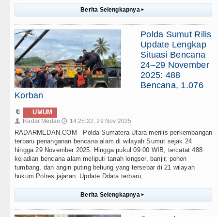
Berita Selengkapnya
▸
Polda Sumut Rilis
Update Lengkap
Situasi Bencana
24–29 November
2025: 488
Bencana, 1.076
Korban
🔖
UMUM
Radar Medan
14:25:22, 29 Nov 2025
👤
🕔
RADARMEDAN.COM - Polda Sumatera Utara merilis perkembangan
terbaru penanganan bencana alam di wilayah Sumut sejak 24
hingga 29 November 2025. Hingga pukul 09.00 WIB, tercatat 488
kejadian bencana alam meliputi tanah longsor, banjir, pohon
tumbang, dan angin puting beliung yang tersebar di 21 wilayah
hukum Polres jajaran. Update Ddata terbaru, . . .
Berita Selengkapnya
▸