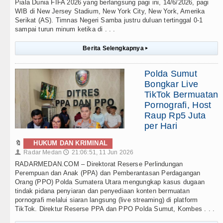
Piala Dunia FIFA 2026 yang berlangsung pagi ini, 14/6/2026, pagi
WIB di New Jersey Stadium, New York City, New York, Amerika
Serikat (AS). Timnas Negeri Samba justru duluan tertinggal 0-1
sampai turun minum ketika di . . .
Berita Selengkapnya
▸
Polda Sumut
Bongkar Live
TikTok Bermuatan
Pornografi, Host
Raup Rp5 Juta
per Hari
🔖
HUKUM DAN KRIMINAL
Radar Medan
21:06:51, 11 Jun 2026
👤
🕔
RADARMEDAN.COM – Direktorat Reserse Perlindungan
Perempuan dan Anak (PPA) dan Pemberantasan Perdagangan
Orang (PPO) Polda Sumatera Utara mengungkap kasus dugaan
tindak pidana penyiaran dan penyediaan konten bermuatan
pornografi melalui siaran langsung (live streaming) di platform
TikTok. Direktur Reserse PPA dan PPO Polda Sumut, Kombes . . .