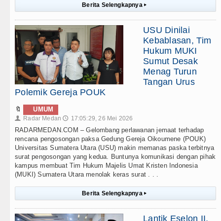
Berita Selengkapnya
▸
USU Dinilai
Kebablasan, Tim
Hukum MUKI
Sumut Desak
Menag Turun
Tangan Urus
Polemik Gereja POUK
🔖
UMUM
Radar Medan
17:05:29, 26 Mei 2026
👤
🕔
RADARMEDAN.COM – Gelombang perlawanan jemaat terhadap
rencana pengosongan paksa Gedung Gereja Oikoumene (POUK)
Universitas Sumatera Utara (USU) makin memanas paska terbitnya
surat pengosongan yang kedua. Buntunya komunikasi dengan pihak
kampus membuat Tim Hukum Majelis Umat Kristen Indonesia
(MUKI) Sumatera Utara menolak keras surat . . .
Berita Selengkapnya
▸
Lantik Eselon II,