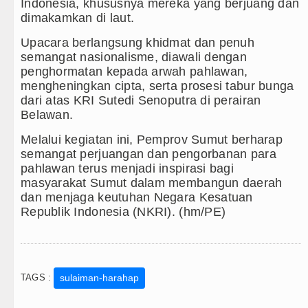
Rico Waas: Jangan Hanya Aktif Saat Ada Acara
Indonesia, khususnya mereka yang berjuang dan
dimakamkan di laut.
ak Orangtua Perkuat Karakter Anak Sejak dari Keluarg
Upacara berlangsung khidmat dan penuh
semangat nasionalisme, diawali dengan
urnalis Surati SMPN 1 Batang Angkola
penghormatan kepada arwah pahlawan,
mengheningkan cipta, serta prosesi tabur bunga
n Seksual Bukan Karena Penyimpangan Seksual
dari atas KRI Sutedi Senoputra di perairan
Belawan.
Melalui kegiatan ini, Pemprov Sumut berharap
semangat perjuangan dan pengorbanan para
pahlawan terus menjadi inspirasi bagi
masyarakat Sumut dalam membangun daerah
dan menjaga keutuhan Negara Kesatuan
Republik Indonesia (NKRI). (hm/PE)
TAGS :
sulaiman-harahap