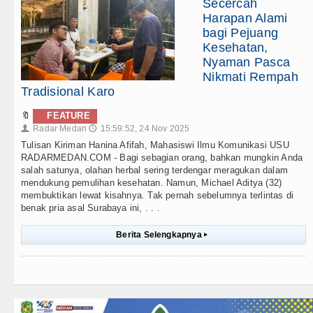
Secercah
Harapan Alami
bagi Pejuang
Kesehatan,
Nyaman Pasca
Nikmati Rempah
Tradisional Karo
🔖
FEATURE
Radar Medan
15:59:52, 24 Nov 2025
👤
🕔
Tulisan Kiriman Hanina Afifah, Mahasiswi Ilmu Komunikasi USU
RADARMEDAN.COM - Bagi sebagian orang, bahkan mungkin Anda
salah satunya, olahan herbal sering terdengar meragukan dalam
mendukung pemulihan kesehatan. Namun, Michael Aditya (32)
membuktikan lewat kisahnya. Tak pernah sebelumnya terlintas di
benak pria asal Surabaya ini, . . .
Berita Selengkapnya
▸