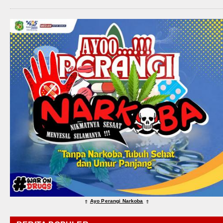
Ayo Perangi Narkoba
⇑
⇑