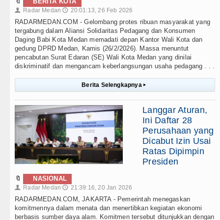
🔖
BERITA KOTA
Radar Medan
20:01:13, 26 Feb 2026
👤
🕔
RADARMEDAN.COM - Gelombang protes ribuan masyarakat yang
tergabung dalam Aliansi Solidaritas Pedagang dan Konsumen
Daging Babi Kota Medan memadati depan Kantor Wali Kota dan
gedung DPRD Medan, Kamis (26/2/2026). Massa menuntut
pencabutan Surat Edaran (SE) Wali Kota Medan yang dinilai
diskriminatif dan mengancam keberlangsungan usaha pedagang . . .
Berita Selengkapnya
▸
Langgar Aturan,
Ini Daftar 28
Perusahaan yang
Dicabut Izin Usai
Ratas Dipimpin
Presiden
🔖
NASIONAL
Radar Medan
21:39:16, 20 Jan 2026
👤
🕔
RADARMEDAN.COM, JAKARTA - Pemerintah menegaskan
komitmennya dalam menata dan menertibkan kegiatan ekonomi
berbasis sumber daya alam. Komitmen tersebut ditunjukkan dengan