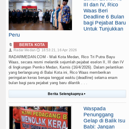
III dan IV, Rico
Waas Beri
Deadline 6 Bulan
bagi Pejabat Baru
Untuk Tunjukkan
Peru
🔖
BERITA KOTA
Radar Medan
18:53:21, 16 Apr 2026
👤
🕔
RADARMEDAN.COM - Wali Kota Medan, Rico Tri Putra Bayu
Waas, secara resmi melantik sejumlah pejabat eselon II, III dan IV
di lingkungan Pemko Medan, Kamis (16/4/2026). Dalam pelantikan
yang berlangsung di Balai Kota ini, Rico Waas memberikan
peringatan keras berupa tenggat waktu (deadline) selama enam
bulan bagi para pejabat yang baru dilantik . . .
Berita Selengkapnya
▸
Waspada
Penunggang
Gelap di Balik Isu
Babi: Jangan