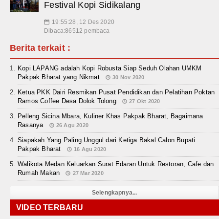
Festival Kopi Sidikalang
19:55:28, 12 Des 2020
📅
Dibaca:86512 pembaca
Berita terkait :
Kopi LAPANG adalah Kopi Robusta Siap Seduh Olahan UMKM
Pakpak Bharat yang Nikmat
30 Nov 2020
Ketua PKK Dairi Resmikan Pusat Pendidikan dan Pelatihan Poktan
Ramos Coffee Desa Dolok Tolong
27 Okt 2020
Pelleng Sicina Mbara, Kuliner Khas Pakpak Bharat, Bagaimana
Rasanya
26 Agu 2020
Siapakah Yang Paling Unggul dari Ketiga Bakal Calon Bupati
Pakpak Bharat
16 Agu 2020
Walikota Medan Keluarkan Surat Edaran Untuk Restoran, Cafe dan
Rumah Makan
27 Mar 2020
Selengkapnya...
VIDEO TERBARU