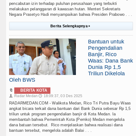
pencabutan izin terhadap puluhan perusahaan yang terbukti
melakukan pelanggaran di kawasan hutan. Menteri Sekretaris
Negara Prasetyo Hadi menyampaikan bahwa Presiden Prabowo . . .
Berita Selengkapnya
▸
Bantuan untuk
Pengendalian
Banjir, Rico
Waas: Dana Bank
Dunia Rp 1,5
Triliun Dikelola
Oleh BWS
🔖
BERITA KOTA
Radar Medan
18:09:37, 03 Des 2025
👤
🕔
RADARMEDAN.COM - Walikota Medan, Rico Tri Putra Bayu Waas
angkat bicara terkait dana bantuan dari Bank Dunia sebesar Rp 1,5
triliun untuk program pengendalian banjir di Kota Medan. Ia
membantah bahwa Pemerintah Kota (Pemko) Medan mengelola
dana batuan tersebut. Rico menjelaskan bahwa realisasi dana
bantuan tersebut, mengelola adalah Balai . . .