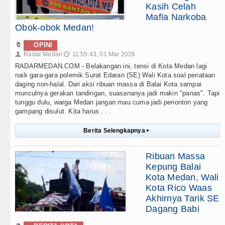
Kasih Celah
Mafia Narkoba
Obok-obok Medan!
🔖
OPINI
Radar Medan
11:55:43, 01 Mar 2026
👤
🕔
RADARMEDAN.COM - Belakangan ini, tensi di Kota Medan lagi
naik gara-gara polemik Surat Edaran (SE) Wali Kota soal penataan
daging non-halal. Dari aksi ribuan massa di Balai Kota sampai
munculnya gerakan tandingan, suasananya jadi makin "panas". Tapi
tunggu dulu, warga Medan jangan mau cuma jadi penonton yang
gampang disulut. Kita harus . . .
Berita Selengkapnya
▸
Ribuan Massa
Kepung Balai
Kota Medan, Wali
Kota Rico Waas
Akhirnya Tarik SE
Dagang Babi