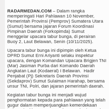
Rico Waas: Jangan Hanya Aktif Saat Ada Acara
RADARMEDAN.COM
– Dalam rangka
memperingati Hari Pahlawan 10 November,
ak Orangtua Perkuat Karakter Anak Sejak dari Keluarg
Pemerintah Provinsi (Pemprov) Sumatera Utara
(Sumut) bersama jajaran Forum Koordinasi
urnalis Surati SMPN 1 Batang Angkola
Pimpinan Daerah (Forkopimda) Sumut
menggelar upacara tabur bunga, di perairan
n Seksual Bukan Karena Penyimpangan Seksual
Buoy 2, Laut Belawan, Senin (10/11/2025).
heikh Hasina Hadapi Ancam Hukuman Mati
Upacara tabur bunga ini dipimpin oleh Ketua
DPRD Sumut Erni Ariyanti selaku inspektur
an di Swedia 8 Agustus 2026 Pukul 22.00 WIB
upacara, dengan Komandan Upacara Brigjen TNI
(Mar) Jasiman Purba dari Komando Daerah
ptus Stadium Perth Sabtu 8 Agustus 2026 Pukul 18.00 
Angkatan Laut (Kodaeral) I Belawan. Hadir
Penjabat (Pj) Sekretaris Daerah Provinsi
habatan Minggu 9 Agustus 2026 di Hungaria Pukul 00
(Sekdaprov) Sumut Sulaiman Harahap, bersama
unsur TNI, Polri, dan jajaran pemerintah daerah.
ut Hadiri Revitalisasi TK Kemala Bhayangkari 11 Tar
Kegiatan tabur bunga ini menjadi wujud
s Utara, Jalan Penggerak Ekonomi Mulai Dibenahi
penghormatan kepada para pahlawan yang telah
gugur dalam memperjuangkan kemerdekaan