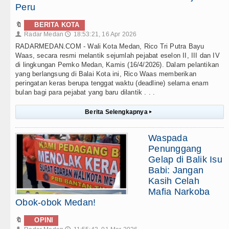
Peru
🔖
BERITA KOTA
Radar Medan
18:53:21, 16 Apr 2026
👤
🕔
RADARMEDAN.COM - Wali Kota Medan, Rico Tri Putra Bayu
Waas, secara resmi melantik sejumlah pejabat eselon II, III dan IV
di lingkungan Pemko Medan, Kamis (16/4/2026). Dalam pelantikan
yang berlangsung di Balai Kota ini, Rico Waas memberikan
peringatan keras berupa tenggat waktu (deadline) selama enam
bulan bagi para pejabat yang baru dilantik . . .
Berita Selengkapnya
▸
Waspada
Penunggang
Gelap di Balik Isu
Babi: Jangan
Kasih Celah
Mafia Narkoba
Obok-obok Medan!
🔖
OPINI