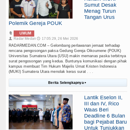
Sumut Desak
Menag Turun
Tangan Urus
Polemik Gereja POUK
🔖
UMUM
Radar Medan
17:05:29, 26 Mei 2026
👤
🕔
RADARMEDAN.COM – Gelombang perlawanan jemaat terhadap
rencana pengosongan paksa Gedung Gereja Oikoumene (POUK)
Universitas Sumatera Utara (USU) makin memanas paska terbitnya
surat pengosongan yang kedua. Buntunya komunikasi dengan pihak
kampus membuat Tim Hukum Majelis Umat Kristen Indonesia
(MUKI) Sumatera Utara menolak keras surat . . .
Berita Selengkapnya
▸
Lantik Eselon II,
III dan IV, Rico
Waas Beri
Deadline 6 Bulan
bagi Pejabat Baru
Untuk Tunjukkan