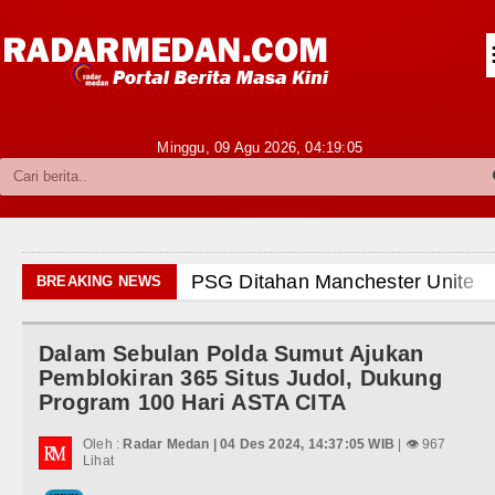
Siantar-Simalungun
Kabupaten Karo
Pakpak Bharat
Minggu, 09 Agu 2026,
04:19:07
Kabupaten Simalungun
Metropolitan
TNI POLRI
er United Main Imbang Laga Persahabatan di Swedia
BREAKING NEWS
Hukum dan Kriminal
an di Laga Persahabatan di GBK Jakarta
Dalam Sebulan Polda Sumut Ajukan
Politik
hanbatu Gelar Turnamen Catur Antar Wartawan, Ajang
Pemblokiran 365 Situs Judol, Dukung
Program 100 Hari ASTA CITA
Hiburan
ion Minta Kepala Daerah se-Kepulauan Nias Percepa
Oleh :
Radar Medan | 04 Des 2024, 14:37:05 WIB
| 👁 967
Olahraga
Lihat
aan Harus Dirasakan Masyarakat Lewat Peningkatan 