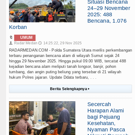
Situasi Bencana
24–29 November
2025: 488
Bencana, 1.076
Korban
🔖
UMUM
Radar Medan
14:25:22, 29 Nov 2025
👤
🕔
RADARMEDAN.COM - Polda Sumatera Utara merilis perkembangan
terbaru penanganan bencana alam di wilayah Sumut sejak 24
hingga 29 November 2025. Hingga pukul 09.00 WIB, tercatat 488
kejadian bencana alam meliputi tanah longsor, banjir, pohon
tumbang, dan angin puting beliung yang tersebar di 21 wilayah
hukum Polres jajaran. Update Ddata terbaru, . . .
Berita Selengkapnya
▸
Secercah
Harapan Alami
bagi Pejuang
Kesehatan,
Nyaman Pasca