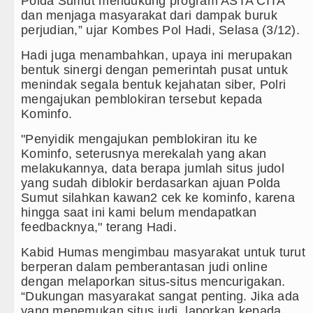
Polda Sumut mendukung program ASTA CITA
Laga Persahabatan di Anfield Minggu 9 Agustus 2026 
dan menjaga masyarakat dari dampak buruk
perjudian,” ujar Kombes Pol Hadi, Selasa (3/12).
letico Madrid Persahabatan di Seoul Minggu 9 Agustu
Hadi juga menambahkan, upaya ini merupakan
 di Grand Slam Tenis US Open 2026 untuk Lanjutka
bentuk sinergi dengan pemerintah pusat untuk
menindak segala bentuk kejahatan siber, Polri
nter Milan di Laga Persahabatan di Perth
mengajukan pemblokiran tersebut kepada
Kominfo.
"Penyidik mengajukan pemblokiran itu ke
Kominfo, seterusnya merekalah yang akan
melakukannya, data berapa jumlah situs judol
yang sudah diblokir berdasarkan ajuan Polda
Sumut silahkan kawan2 cek ke kominfo, karena
hingga saat ini kami belum mendapatkan
feedbacknya," terang Hadi.
Kabid Humas mengimbau masyarakat untuk turut
berperan dalam pemberantasan judi online
dengan melaporkan situs-situs mencurigakan.
“Dukungan masyarakat sangat penting. Jika ada
yang menemukan situs judi, laporkan kepada