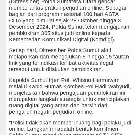
(Ditressiber) Polda Sumatera Utara gencar
memberantas praktik perjudian online. Sebagai
Laga Persahabatan di Anfield Minggu 9 Agustus 2026 
bagian dari program nasional 100 hari ASTA
CITA yang dimulai sejak 28 Oktober hingga 3
letico Madrid Persahabatan di Seoul Minggu 9 Agustu
Desember 2024, Polda Sumut telah mengajukan
pemblokiran 365 situs judi online kepada
 di Grand Slam Tenis US Open 2026 untuk Lanjutka
Kementerian Komunikasi Digital (Komdigi).
nter Milan di Laga Persahabatan di Perth
Setiap hari, Ditressiber Polda Sumut aktif
melaporkan dan mengajukan 5 hingga 15 tautan
er United Main Imbang Laga Persahabatan di Swedia
link yang terindikasi terlibat aktivitas ilegal
tersebut untuk dilakukan pemblokiran.
an di Laga Persahabatan di GBK Jakarta
Kapolda Sumut Irjen Pol. Whisnu Hermawan
hanbatu Gelar Turnamen Catur Antar Wartawan, Ajang
melalui Kabid Humas Kombes Pol Hadi Wahyudi,
menjelaskan bahwa pengajuan pemblokiran ini
ion Minta Kepala Daerah se-Kepulauan Nias Percepa
merupakan langkah strategis untuk menciptakan
ruang digital yang aman dan bersih dari
aan Harus Dirasakan Masyarakat Lewat Peningkatan 
pengaruh negatif perjudian online.
“Polisi tidak akan memberi ruang bagi pelaku judi
lsek Kotarih Ringkus Pelaku Curanmor di Tebing Tingg
online. Langkah ini adalah bentuk komitmen