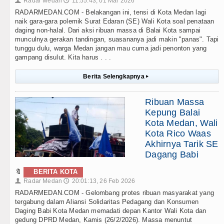
Radar Medan
11:55:43, 01 Mar 2026
👤
🕔
RADARMEDAN.COM - Belakangan ini, tensi di Kota Medan lagi
naik gara-gara polemik Surat Edaran (SE) Wali Kota soal penataan
daging non-halal. Dari aksi ribuan massa di Balai Kota sampai
munculnya gerakan tandingan, suasananya jadi makin "panas". Tapi
tunggu dulu, warga Medan jangan mau cuma jadi penonton yang
gampang disulut. Kita harus . . .
Berita Selengkapnya
▸
Ribuan Massa
Kepung Balai
Kota Medan, Wali
Kota Rico Waas
Akhirnya Tarik SE
Dagang Babi
🔖
BERITA KOTA
Radar Medan
20:01:13, 26 Feb 2026
👤
🕔
RADARMEDAN.COM - Gelombang protes ribuan masyarakat yang
tergabung dalam Aliansi Solidaritas Pedagang dan Konsumen
Daging Babi Kota Medan memadati depan Kantor Wali Kota dan
gedung DPRD Medan, Kamis (26/2/2026). Massa menuntut