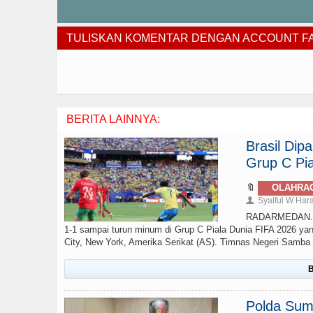
TULISKAN KOMENTAR DENGAN ACCOUNT 
BERITA LAINNYA:
Brasil Di
Grup C Pia
🔖
OLAHRA
Syaiful W Har
👤
RADARMEDAN.com 
1-1 sampai turun minum di Grup C Piala Dunia FIFA 2026 yan
City, New York, Amerika Serikat (AS). Timnas Negeri Samba ju
B
Polda Sumu