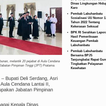
Dinas Lingkungan Hidu
ejabat, Tekankan Integritas dan Inovasi Pelayanan 
Karo
Pemkab Labuhanbatu
Sosialisasi UU Nomor 1
Tahun 2022 Tentang
Kekerasan Seksual
BPK RI Serahkan Lapor
Hasil Pemeriksaan
Keuangan Pemkab
Labuhanbatu
Pemkab Labuhanbatu
Bersama BPJS
Tanjungbalai Rapat Gun
bunan, melantik 20 pejabat di Aula Cendana
Tingkatkan Pelayanan
 Jabatan Pimpinan Tinggi (JPT) Pratama.
Kesehatan
G
– Bupati Deli Serdang, Asri
 Aula Cendana Lantai II,
rupakan Jabatan Pimpinan
agai Kepala Dinas