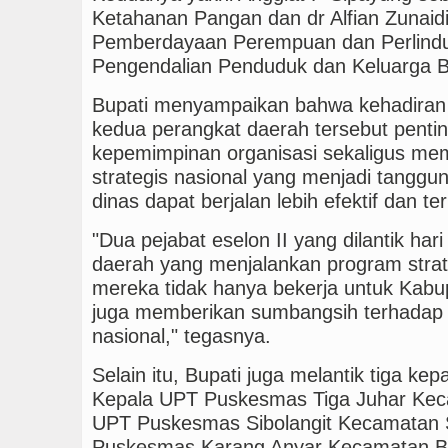
Ketahanan Pangan dan dr Alfian Zunaid
Pemberdayaan Perempuan dan Perlindu
Pengendalian Penduduk dan Keluarga 
Bupati menyampaikan bahwa kehadiran ke
kedua perangkat daerah tersebut pent
kepemimpinan organisasi sekaligus me
strategis nasional yang menjadi tangg
dinas dapat berjalan lebih efektif dan te
"Dua pejabat eselon II yang dilantik har
daerah yang menjalankan program strate
mereka tidak hanya bekerja untuk Kabup
juga memberikan sumbangsih terhadap 
nasional," tegasnya.
Selain itu, Bupati juga melantik tiga k
Kepala UPT Puskesmas Tiga Juhar Kec
UPT Puskesmas Sibolangit Kecamatan S
Puskesmas Karang Anyar Kecamatan Beri