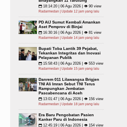
Bhayangkari 11 Tarutung
18:14:20 | 06 Agu 2026 | 👁 90 view
📅
Radarmedan | Update 12 jam yang lalu
PD AIJ Sumut Kembali Amankan
Aset Pemprov di Binjai
16:30:16 | 06 Agu 2026 | 👁 81 view
📅
Radarmedan | Update 14 jam yang lalu
Bupati Toba Lantik 39 Pejabat,
Tekankan Integritas dan Inovasi
Pelayanan Publik
15:58:43 | 06 Agu 2026 | 👁 553 view
📅
Radarmedan | Update 15 jam yang lalu
Danrem 011 Lilawangsa Brigjen
TNI Ali Imran Sebut TNI Terus
Rampungkan Jembatan
Pascabencana di Aceh
13:01:47 | 06 Agu 2026 | 👁 156 view
📅
Radarmedan | Update 18 jam yang lalu
Era Baru Pengobatan Pasien
Kanker Paru di Indonesia
12:45:19 | 06 Agu 2026 | 👁 154 view
📅