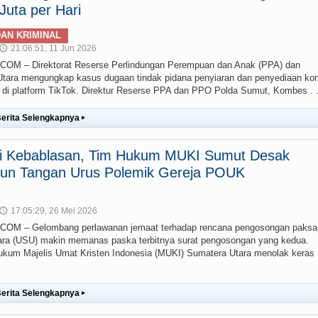
uta per Hari
AN KRIMINAL
21:06:51, 11 Jun 2026
🕔
 – Direktorat Reserse Perlindungan Perempuan dan Anak (PPA) dan
ara mengungkap kasus dugaan tindak pidana penyiaran dan penyediaan ko
g) di platform TikTok. Direktur Reserse PPA dan PPO Polda Sumut, Kombes . .
erita Selengkapnya
▸
ai Kebablasan, Tim Hukum MUKI Sumut Desak
un Tangan Urus Polemik Gereja POUK
17:05:29, 26 Mei 2026
🕔
M – Gelombang perlawanan jemaat terhadap rencana pengosongan paksa
ra (USU) makin memanas paska terbitnya surat pengosongan yang kedua.
um Majelis Umat Kristen Indonesia (MUKI) Sumatera Utara menolak keras
erita Selengkapnya
▸