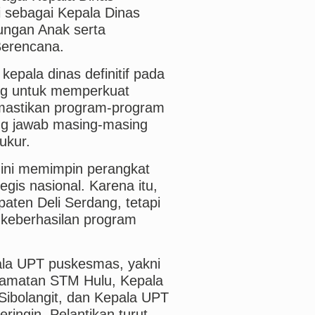
i sebagai Kepala Dinas
ngan Anak serta
Berencana.
pala dinas definitif pada
ing untuk memperkuat
mastikan program-program
ung jawab masing-masing
rukur.
i ini memimpin perangkat
gis nasional. Karena itu,
aten Deli Serdang, tetapi
keberhasilan program
epala UPT puskesmas, yakni
amatan STM Hulu, Kepala
ibolangit, dan Kepala UPT
ngin. Pelantikan turut