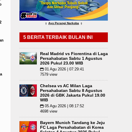
p
Publik
LGB Minus T dan Q Sebagai Orientasi Sek
2
Ayo Perangi Narkoba
⇑
⇑
5 BERITA TERBAIK BULAN INI
an
Real Madrid vs Fiorentina di Laga
Persahabatan Sabtu 1 Agustus
2026 Pukul 23.00 WIB
01 Agu 2026 | 07:29:41
📅
a
7579 view
Chelsea vs AC Milan Laga
Persahabatan Sabtu 8 Agustus
2026 di GBK Jakarta Pukul 19.00
WIB
05 Agu 2026 | 08:17:52
📅
4698 view
Bayern Munich Tandang ke Jeju
FC Laga Persahabatan di Korea