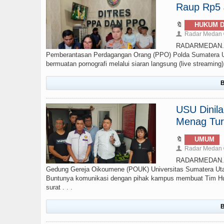
Raup Rp5 J
🔖
HUKUM D
Radar Medan
👤
RADARMEDAN.COM
Pemberantasan Perdagangan Orang (PPO) Polda Sumatera Ut
bermuatan pornografi melalui siaran langsung (live streamin
B
USU Dinil
Menag Tur
🔖
UMUM
Radar Medan
👤
RADARMEDAN.CO
Gedung Gereja Oikoumene (POUK) Universitas Sumatera Uta
Buntunya komunikasi dengan pihak kampus membuat Tim Huk
surat . . .
B