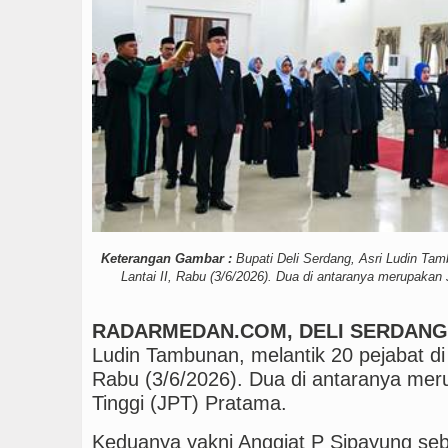
Bupati Toba Lantik 39 P
Keterangan Gambar :
Bupati Deli Serdang, Asri Ludin Tam
Lantai II, Rabu (3/6/2026). Dua di antaranya merupakan
RADARMEDAN.COM, DELI SERDAN
Ludin Tambunan, melantik 20 pejabat di
Rabu (3/6/2026). Dua di antaranya me
Tinggi (JPT) Pratama.
Keduanya yakni Anggiat P Sipayung seb