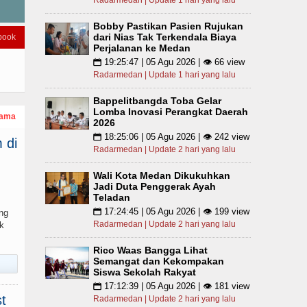
Radarmedan | Update 1 hari yang lalu
Bobby Pastikan Pasien Rujukan
dari Nias Tak Terkendala Biaya
book
Perjalanan ke Medan
19:25:47 | 05 Agu 2026 | 👁 66 view
📅
Radarmedan | Update 1 hari yang lalu
Bappelitbangda Toba Gelar
Lomba Inovasi Perangkat Daerah
tama
2026
18:25:06 | 05 Agu 2026 | 👁 242 view
📅
 di
Radarmedan | Update 2 hari yang lalu
Wali Kota Medan Dikukuhkan
Jadi Duta Penggerak Ayah
Teladan
17:24:45 | 05 Agu 2026 | 👁 199 view
📅
ng
Radarmedan | Update 2 hari yang lalu
k
Rico Waas Bangga Lihat
Semangat dan Kekompakan
Siswa Sekolah Rakyat
17:12:39 | 05 Agu 2026 | 👁 181 view
📅
t
Radarmedan | Update 2 hari yang lalu