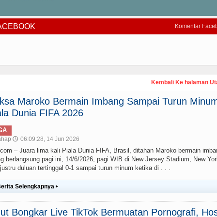
FACEBOOK
Komentar Face
Kembali Ke halaman U
paksa Maroko Bermain Imbang Sampai Turun Minum
la Dunia FIFA 2026
GA
ahap
06:09:28, 14 Jun 2026
🕔
– Juara lima kali Piala Dunia FIFA, Brasil, ditahan Maroko bermain imba
g berlangsung pagi ini, 14/6/2026, pagi WIB di New Jersey Stadium, New Yor
stru duluan tertinggal 0-1 sampai turun minum ketika di . . .
erita Selengkapnya
▸
t Bongkar Live TikTok Bermuatan Pornografi, Hos