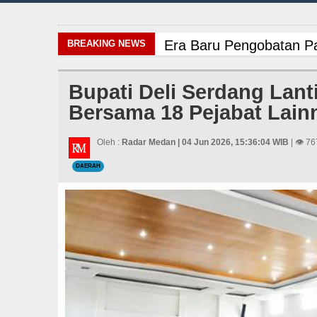
Era Baru Pengobatan Pa
BREAKING NEWS
Arsenal Dibungkam Real
Bupati Deli Serdang Lanti
Bersama 18 Pejabat Lain
PD AIJ Sumut Kembali A
Danrem 011 Lilawangsa 
Oleh :
Radar Medan | 04 Jun 2026, 15:36:04 WIB
| 👁 76
DAERAH
Sebut LSL Pengidap HI
Bupati Taput Sambut Ku
LGB Minus T dan Q Seba
Rico Waas Nonaktifkan
Chelsea Tumbang Ditek