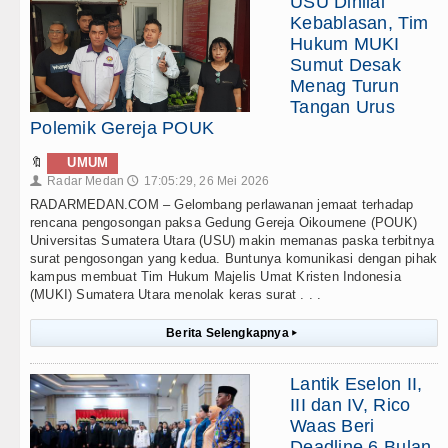
USU Dinilai
Kebablasan, Tim
Hukum MUKI
Sumut Desak
Menag Turun
Tangan Urus
Polemik Gereja POUK
🔖
UMUM
Radar Medan
17:05:29, 26 Mei 2026
👤
🕔
RADARMEDAN.COM – Gelombang perlawanan jemaat terhadap
rencana pengosongan paksa Gedung Gereja Oikoumene (POUK)
Universitas Sumatera Utara (USU) makin memanas paska terbitnya
surat pengosongan yang kedua. Buntunya komunikasi dengan pihak
kampus membuat Tim Hukum Majelis Umat Kristen Indonesia
(MUKI) Sumatera Utara menolak keras surat . . .
Berita Selengkapnya
▸
Lantik Eselon II,
III dan IV, Rico
Waas Beri
Deadline 6 Bulan