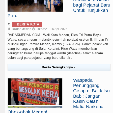
bagi Pejabat Baru
Untuk Tunjukkan
Peru
🔖
BERITA KOTA
Radar Medan
18:53:21, 16 Apr 2026
👤
🕔
RADARMEDAN.COM - Wali Kota Medan, Rico Tri Putra Bayu
Waas, secara resmi melantik sejumlah pejabat eselon II, III dan IV
di lingkungan Pemko Medan, Kamis (16/4/2026). Dalam pelantikan
yang berlangsung di Balai Kota ini, Rico Waas memberikan
peringatan keras berupa tenggat waktu (deadline) selama enam
bulan bagi para pejabat yang baru dilantik . . .
Berita Selengkapnya
▸
Waspada
Penunggang
Gelap di Balik Isu
Babi: Jangan
Kasih Celah
Mafia Narkoba
Obok-obok Medan!