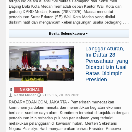
tergabung dalam Aliansi Solidaritas Pedagang dan Konsumen
Daging Babi Kota Medan memadati depan Kantor Wali Kota dan
gedung DPRD Medan, Kamis (26/2/2026). Massa menuntut
pencabutan Surat Edaran (SE) Wali Kota Medan yang dinilai
diskriminatif dan mengancam keberlangsungan usaha pedagang . . .
Berita Selengkapnya
▸
Langgar Aturan,
Ini Daftar 28
Perusahaan yang
Dicabut Izin Usai
Ratas Dipimpin
Presiden
🔖
NASIONAL
Radar Medan
21:39:16, 20 Jan 2026
👤
🕔
RADARMEDAN.COM, JAKARTA - Pemerintah menegaskan
komitmennya dalam menata dan menertibkan kegiatan ekonomi
berbasis sumber daya alam. Komitmen tersebut ditunjukkan dengan
pencabutan izin terhadap puluhan perusahaan yang terbukti
melakukan pelanggaran di kawasan hutan. Menteri Sekretaris
Negara Prasetyo Hadi menyampaikan bahwa Presiden Prabowo . . .