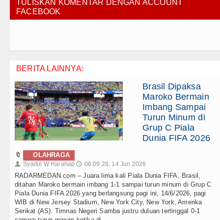
TULISKAN KOMENTAR DENGAN ACCOUNT
FACEBOOK
BERITA LAINNYA:
Brasil Dipaksa
Maroko Bermain
Imbang Sampai
Turun Minum di
Grup C Piala
Dunia FIFA 2026
🔖
OLAHRAGA
Syaiful W Harahap
06:09:28, 14 Jun 2026
👤
🕔
RADARMEDAN.com – Juara lima kali Piala Dunia FIFA, Brasil,
ditahan Maroko bermain imbang 1-1 sampai turun minum di Grup C
Piala Dunia FIFA 2026 yang berlangsung pagi ini, 14/6/2026, pagi
WIB di New Jersey Stadium, New York City, New York, Amerika
Serikat (AS). Timnas Negeri Samba justru duluan tertinggal 0-1
sampai turun minum ketika di . . .