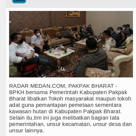
Teknologi
DAERAH
Bayern Munich Menang Tipis Atas
Internasional
Masyarakat Desak APH Bongkar Pe
Wisata
Polrestabes Medan Ungkap 1.187
TIPS dan TRIK
Liverpool vs Monaco Laga Persah
+ Lainnya
Manchester City vs Atletico Mad
Video
Serapan Anggaran Terendah, Insp
Kesehatan
Gubernur Bobby Nasution Siapka
RADAR MEDAN.COM, PAKPAK BHARAT -
BPKH bersama Pemerintah Kabupaten Pakpak
Kuliner
Sinergi Jaga Kelestarian Alam, 
Bharat libatkan Tokoh masyarakat maupun tokoh
adat guna pemantapan pemetaan sementara
Siraman Rohani
Pemkab Taput Restrukturisasi P
kawasan hutan di Kabupaten Pakpak Bharat.
Selain itu,tim ini juga melibatkan bagian tata
Tujuh Tewas dalam Penembakan M
pemerintahan, unsur kecamatan, unsur desa dan
unsur lainnya.
Bayern Munich Menang Tipis Atas