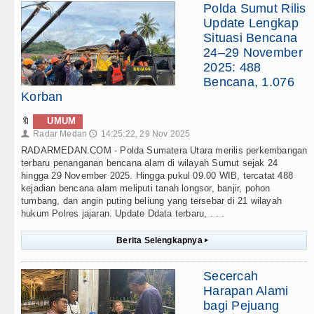
Polda Sumut Rilis
Update Lengkap
Situasi Bencana
24–29 November
2025: 488
Bencana, 1.076
Korban
🔖
UMUM
Radar Medan
14:25:22, 29 Nov 2025
👤
🕔
RADARMEDAN.COM - Polda Sumatera Utara merilis perkembangan
terbaru penanganan bencana alam di wilayah Sumut sejak 24
hingga 29 November 2025. Hingga pukul 09.00 WIB, tercatat 488
kejadian bencana alam meliputi tanah longsor, banjir, pohon
tumbang, dan angin puting beliung yang tersebar di 21 wilayah
hukum Polres jajaran. Update Ddata terbaru, . . .
Berita Selengkapnya
▸
Secercah
Harapan Alami
bagi Pejuang