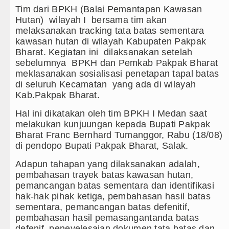
Tim dari BPKH (Balai Pemantapan Kawasan
Masyarakat Desak APH Bongkar Pe
Hutan) wilayah I bersama tim akan
melaksanakan tracking tata batas sementara
Polrestabes Medan Ungkap 1.187
kawasan hutan di wilayah Kabupaten Pakpak
Bharat. Kegiatan ini dilaksanakan setelah
Liverpool vs Monaco Laga Persah
sebelumnya BPKH dan Pemkab Pakpak Bharat
meklasanakan sosialisasi penetapan tapal batas
Manchester City vs Atletico Mad
di seluruh Kecamatan yang ada di wilayah
Kab.Pakpak Bharat.
Serapan Anggaran Terendah, Insp
Hal ini dikatakan oleh tim BPKH I Medan saat
Gubernur Bobby Nasution Siapka
melakukan kunjuungan kepada Bupati Pakpak
Bharat Franc Bernhard Tumanggor, Rabu (18/08)
Sinergi Jaga Kelestarian Alam, 
di pendopo Bupati Pakpak Bharat, Salak.
Adapun tahapan yang dilaksanakan adalah,
Pemkab Taput Restrukturisasi P
pembahasan trayek batas kawasan hutan,
pemancangan batas sementara dan identifikasi
Tujuh Tewas dalam Penembakan M
hak-hak pihak ketiga, pembahasan hasil batas
sementara, pemancangan batas defenitif,
Bayern Munich Menang Tipis Atas
pembahasan hasil pemasangantanda batas
defenif, peneyelesaian dokumen tata batas dan