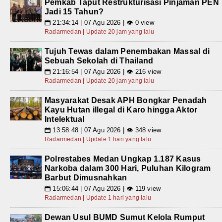
Pemkab Taput Restrukturisasi Pinjaman PEN
Jadi 15 Tahun?
21:34:14 | 07 Agu 2026 | 👁 0 view
📅
Radarmedan | Update 20 jam yang lalu
Tujuh Tewas dalam Penembakan Massal di
Sebuah Sekolah di Thailand
21:16:54 | 07 Agu 2026 | 👁 216 view
📅
Radarmedan | Update 20 jam yang lalu
Masyarakat Desak APH Bongkar Penadah
Kayu Hutan illegal di Karo hingga Aktor
Intelektual
13:58:48 | 07 Agu 2026 | 👁 348 view
📅
Radarmedan | Update 1 hari yang lalu
Polrestabes Medan Ungkap 1.187 Kasus
Narkoba dalam 300 Hari, Puluhan Kilogram
Barbut Dimusnahkan
15:06:44 | 07 Agu 2026 | 👁 119 view
📅
Radarmedan | Update 1 hari yang lalu
Dewan Usul BUMD Sumut Kelola Rumput