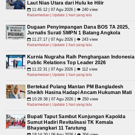
Laut Nias Utara dari Hulu ke Hilir
11:45:12 | 07 Agu 2026 | 👁 240 view
📅
Radarmedan | Update 1 hari yang lalu
Dugaan Penyimpangan Dana BOS TA 2025,
Jurnalis Surati SMPN 1 Batang Angkola
11:27:17 | 07 Agu 2026 | 👁 243 view
📅
Radarmedan | Update 1 hari yang lalu
Kurnia Nugraha Raih Penghargaan Indonesia
Public Relations Top Leader 2026
11:22:31 | 07 Agu 2026 | 👁 112 view
📅
Radarmedan | Update 1 hari yang lalu
Bertekad Pulang Mantan PM Bangladesh
Sheikh Hasina Hadapi Ancam Hukuman Mati
10:28:38 | 07 Agu 2026 | 👁 250 view
📅
Radarmedan | Update 1 hari yang lalu
Bupati Taput Sambut Kunjungan Kapolda
Sumut Hadiri Revitalisasi TK Kemala
Bhayangkari 11 Tarutung
18:14:20 | 06 Agu 2026 | 👁 304 view
📅