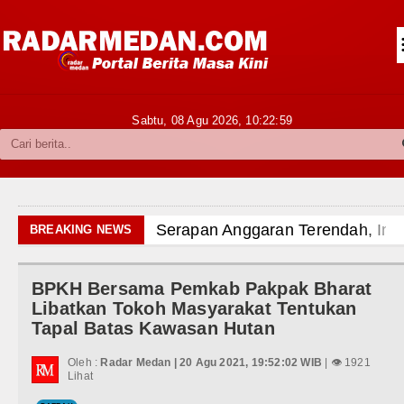
Siantar-Simalungun
Kabupaten Karo
Pakpak Bharat
Sabtu, 08 Agu 2026,
10:23:01
Kabupaten Simalungun
Metropolitan
TNI POLRI
Serapan Anggaran Terendah, Insp
BREAKING NEWS
Hukum dan Kriminal
Gubernur Bobby Nasution Siapka
BPKH Bersama Pemkab Pakpak Bharat
Politik
Sinergi Jaga Kelestarian Alam, 
Libatkan Tokoh Masyarakat Tentukan
Tapal Batas Kawasan Hutan
Hiburan
Pemkab Taput Restrukturisasi P
Oleh :
Radar Medan | 20 Agu 2021, 19:52:02 WIB
| 👁 1921
Olahraga
Lihat
Tujuh Tewas dalam Penembakan M