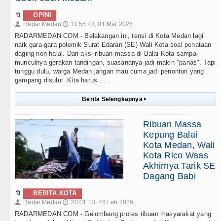
🔖
OPINI
Radar Medan
11:55:43, 01 Mar 2026
👤
🕔
RADARMEDAN.COM - Belakangan ini, tensi di Kota Medan lagi
naik gara-gara polemik Surat Edaran (SE) Wali Kota soal penataan
daging non-halal. Dari aksi ribuan massa di Balai Kota sampai
munculnya gerakan tandingan, suasananya jadi makin "panas". Tapi
tunggu dulu, warga Medan jangan mau cuma jadi penonton yang
gampang disulut. Kita harus . . .
Berita Selengkapnya
▸
Ribuan Massa
Kepung Balai
Kota Medan, Wali
Kota Rico Waas
Akhirnya Tarik SE
Dagang Babi
🔖
BERITA KOTA
Radar Medan
20:01:13, 26 Feb 2026
👤
🕔
RADARMEDAN.COM - Gelombang protes ribuan masyarakat yang