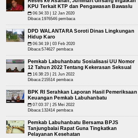
Reses ke Asahan, Junimart Girsang Ingatkan
KPU Terkait KTP dan Pengawasan Bawaslu
06:34:33 | 12 Jan 2020
📅
Dibaca:1976546 pembaca
DPD WALANTARA Soroti Dinas Lingkungan
Hidup Karo
06:34:19 | 03 Feb 2020
📅
Dibaca:574627 pembaca
Pemkab Labuhanbatu Sosialisasi UU Nomor
12 Tahun 2022 Tentang Kekerasan Seksual
16:38:23 | 21 Jun 2022
📅
Dibaca:215514 pembaca
BPK RI Serahkan Laporan Hasil Pemeriksaan
Keuangan Pemkab Labuhanbatu
07:03:37 | 25 Mei 2022
📅
Dibaca:132414 pembaca
Pemkab Labuhanbatu Bersama BPJS
Tanjungbalai Rapat Guna Tingkatkan
Pelayanan Kesehatan