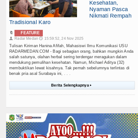
Kesehatan,
Nyaman Pasca
Nikmati Rempah
Tradisional Karo
🔖
FEATURE
Radar Medan
15:59:52, 24 Nov 2025
👤
🕔
Tulisan Kiriman Hanina Afifah, Mahasiswi Ilmu Komunikasi USU
RADARMEDAN.COM - Bagi sebagian orang, bahkan mungkin Anda
salah satunya, olahan herbal sering terdengar meragukan dalam
mendukung pemulihan kesehatan. Namun, Michael Aditya (32)
membuktikan lewat kisahnya. Tak pernah sebelumnya terlintas di
benak pria asal Surabaya ini, . . .
Berita Selengkapnya
▸