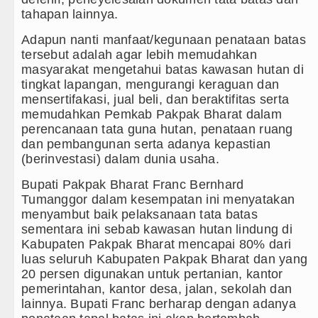
Masyarakat Desak APH Bongkar Pe
tahapan lainnya.
Polrestabes Medan Ungkap 1.187
Adapun nanti manfaat/kegunaan penataan batas
tersebut adalah agar lebih memudahkan
Liverpool vs Monaco Laga Persah
masyarakat mengetahui batas kawasan hutan di
tingkat lapangan, mengurangi keraguan dan
Manchester City vs Atletico Mad
mensertifakasi, jual beli, dan beraktifitas serta
memudahkan Pemkab Pakpak Bharat dalam
perencanaan tata guna hutan, penataan ruang
dan pembangunan serta adanya kepastian
(berinvestasi) dalam dunia usaha.
Bupati Pakpak Bharat Franc Bernhard
Tumanggor dalam kesempatan ini menyatakan
menyambut baik pelaksanaan tata batas
sementara ini sebab kawasan hutan lindung di
Kabupaten Pakpak Bharat mencapai 80% dari
luas seluruh Kabupaten Pakpak Bharat dan yang
20 persen digunakan untuk pertanian, kantor
pemerintahan, kantor desa, jalan, sekolah dan
lainnya. Bupati Franc berharap dengan adanya