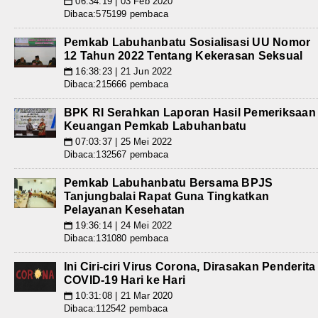
06:34:19 | 03 Feb 2020
📅
Dibaca:575199 pembaca
Pemkab Labuhanbatu Sosialisasi UU Nomor
12 Tahun 2022 Tentang Kekerasan Seksual
16:38:23 | 21 Jun 2022
📅
Dibaca:215666 pembaca
BPK RI Serahkan Laporan Hasil Pemeriksaan
Keuangan Pemkab Labuhanbatu
07:03:37 | 25 Mei 2022
📅
Dibaca:132567 pembaca
Pemkab Labuhanbatu Bersama BPJS
Tanjungbalai Rapat Guna Tingkatkan
Pelayanan Kesehatan
19:36:14 | 24 Mei 2022
📅
Dibaca:131080 pembaca
Ini Ciri-ciri Virus Corona, Dirasakan Penderita
COVID-19 Hari ke Hari
10:31:08 | 21 Mar 2020
📅
Dibaca:112542 pembaca