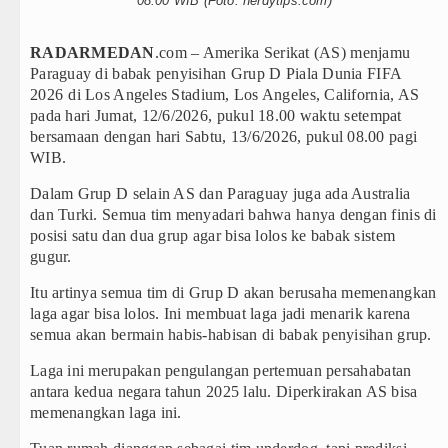
08.00 WIB (Foto: nerdytips.com)
Gubernur Bobby Nasution Minta Kepala Daerah
RADARMEDAN
.com – Amerika Serikat (AS) menjamu
Rico Waas : Kemerdekaan Harus Dirasakan Mas
Paraguay di babak penyisihan Grup D
Piala Dunia
FIFA
2026
di
Los Angeles Stadium,
Los Angeles
, California, AS
Akses Jalan ke Pemandian Air Panas Doulu Dibl
pada hari Jumat
, 12/6/2026, pukul 18.00 waktu setempat
bersamaan dengan hari Sabtu, 13/6/2026, pukul 08.00 pagi
Dayang Nan Tujuh Menggetarkan Gedung Kesen
WIB.
Dalam Grup D selain AS dan Paraguay juga ada Australia
Tim Gabungan Ringkus 3 Tersangka Pungli di J
dan Turki. Semua tim menyadari bahwa hanya dengan finis di
posisi satu dan dua grup agar bisa lolos ke babak sistem
Emma Raducanu Absen di Grand Slam Tenis US
gugur.
Juventus Dikalahkan Inter Milan di Laga Persaha
Itu artinya semua tim di Grup D akan berusaha memenangkan
laga agar bisa lolos.
Ini membuat laga jadi menarik karena
PSG Ditahan Manchester United Main Imbang L
semua akan bermain habis-habisan di babak penyisihan grup.
Chelsea Gilas AC Milan di Laga Persahabatan d
Laga ini merupakan
pengulangan pertemuan persahabatan
antara
kedua negara tahun
2025
lalu.
Diperkirakan AS bisa
Ketua GRIB Jaya Labuhanbatu Gelar Turnamen C
memenangkan laga ini.