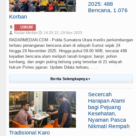
2025: 488
Bencana, 1.076
Korban
🔖
UMUM
Radar Medan
14:25:22, 29 Nov 2025
👤
🕔
RADARMEDAN.COM - Polda Sumatera Utara merilis perkembangan
terbaru penanganan bencana alam di wilayah Sumut sejak 24
hingga 29 November 2025. Hingga pukul 09.00 WIB, tercatat 488
kejadian bencana alam meliputi tanah longsor, banjir, pohon
tumbang, dan angin puting beliung yang tersebar di 21 wilayah
hukum Polres jajaran. Update Ddata terbaru, . . .
Berita Selengkapnya
▸
Secercah
Harapan Alami
bagi Pejuang
Kesehatan,
Nyaman Pasca
Nikmati Rempah
Tradisional Karo