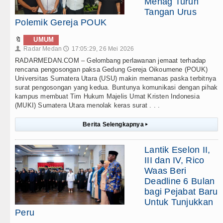
Menag Turun
Tangan Urus
Polemik Gereja POUK
🔖
UMUM
Radar Medan
17:05:29, 26 Mei 2026
👤
🕔
RADARMEDAN.COM – Gelombang perlawanan jemaat terhadap
rencana pengosongan paksa Gedung Gereja Oikoumene (POUK)
Universitas Sumatera Utara (USU) makin memanas paska terbitnya
surat pengosongan yang kedua. Buntunya komunikasi dengan pihak
kampus membuat Tim Hukum Majelis Umat Kristen Indonesia
(MUKI) Sumatera Utara menolak keras surat . . .
Berita Selengkapnya
▸
Lantik Eselon II,
III dan IV, Rico
Waas Beri
Deadline 6 Bulan
bagi Pejabat Baru
Untuk Tunjukkan
Peru