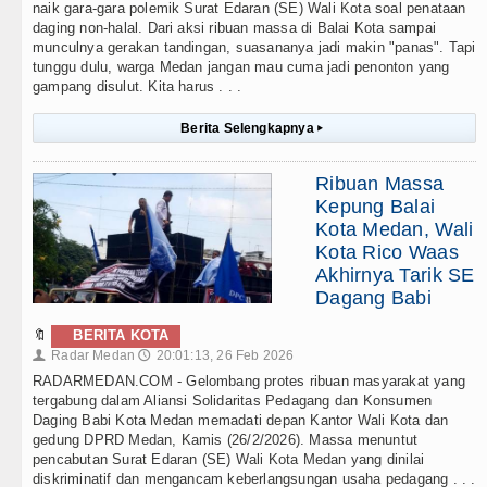
naik gara-gara polemik Surat Edaran (SE) Wali Kota soal penataan
daging non-halal. Dari aksi ribuan massa di Balai Kota sampai
munculnya gerakan tandingan, suasananya jadi makin "panas". Tapi
tunggu dulu, warga Medan jangan mau cuma jadi penonton yang
gampang disulut. Kita harus . . .
Berita Selengkapnya
▸
Ribuan Massa
Kepung Balai
Kota Medan, Wali
Kota Rico Waas
Akhirnya Tarik SE
Dagang Babi
🔖
BERITA KOTA
Radar Medan
20:01:13, 26 Feb 2026
👤
🕔
RADARMEDAN.COM - Gelombang protes ribuan masyarakat yang
tergabung dalam Aliansi Solidaritas Pedagang dan Konsumen
Daging Babi Kota Medan memadati depan Kantor Wali Kota dan
gedung DPRD Medan, Kamis (26/2/2026). Massa menuntut
pencabutan Surat Edaran (SE) Wali Kota Medan yang dinilai
diskriminatif dan mengancam keberlangsungan usaha pedagang . . .