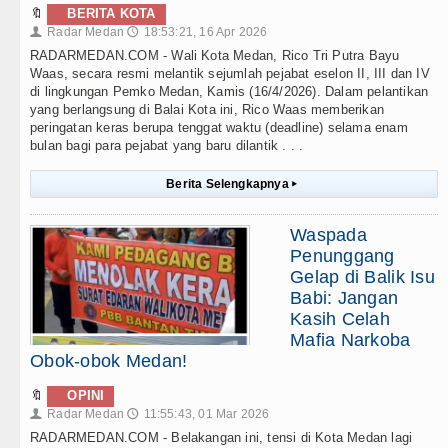
🔖
BERITA KOTA
Radar Medan
18:53:21, 16 Apr 2026
👤
🕔
RADARMEDAN.COM - Wali Kota Medan, Rico Tri Putra Bayu
Waas, secara resmi melantik sejumlah pejabat eselon II, III dan IV
di lingkungan Pemko Medan, Kamis (16/4/2026). Dalam pelantikan
yang berlangsung di Balai Kota ini, Rico Waas memberikan
peringatan keras berupa tenggat waktu (deadline) selama enam
bulan bagi para pejabat yang baru dilantik . . .
Berita Selengkapnya
▸
Waspada
Penunggang
Gelap di Balik Isu
Babi: Jangan
Kasih Celah
Mafia Narkoba
Obok-obok Medan!
🔖
OPINI
Radar Medan
11:55:43, 01 Mar 2026
👤
🕔
RADARMEDAN.COM - Belakangan ini, tensi di Kota Medan lagi