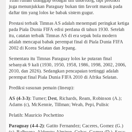
Tuan rumah dianggap sebagai tim underdog, tapi prediksi
Gubernur Bobby Nasution Minta Kepala Daerah
juga menunjukkan Paraguay bukan tim favorit masuk pada
daftar tim yang lolos ke babak sistem gugur.
Rico Waas : Kemerdekaan Harus Dirasakan Mas
Prestasi terbaik Timnas AS adalah menempati peringkat ketiga
Akses Jalan ke Pemandian Air Panas Doulu Dibl
pada Piala Dunia FIFA edisi perdana di tahun 1930. Setelah
itu, catatan terbaik Timnas AS di era sepak bola modern
Dayang Nan Tujuh Menggetarkan Gedung Kesen
adalah mencapai babak perempat final di Piala Dunia FIFA
2002 di Korea Selatan dan Jepang.
Sementara itu Timnas Paraguay lolos ke putaran final
sebanyak 9 kali (1930, 1950, 1958, 1986, 1998, 2002, 2006,
2010, dan 2026). Sedangkan pencapaian tertinggi adalah
perempat final Piala Dunia FIFA 2010 di Afrika Selatan.
Prediksi susunan pemain (lineup):
AS (4-3-3)
: Turner;
Dest
, Richards, Ream, Robinson (A.);
Adams (c), McKennie, Tillman; Weah, Pepi, Pulisic
Pelatih: Mauricio Pochettino
Paraguay (4-4-2)
: Gatito Fernandez; Caceres, Gomez (G.)
(c), Balbuena, Alderete; Almiron, Cubas, Gomez (D.), Sosa;