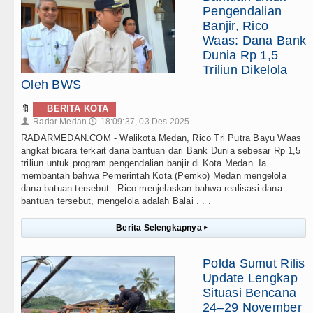
Pengendalian
Banjir, Rico
Waas: Dana Bank
Dunia Rp 1,5
Triliun Dikelola
Oleh BWS
🔖
BERITA KOTA
Radar Medan
18:09:37, 03 Des 2025
👤
🕔
RADARMEDAN.COM - Walikota Medan, Rico Tri Putra Bayu Waas
angkat bicara terkait dana bantuan dari Bank Dunia sebesar Rp 1,5
triliun untuk program pengendalian banjir di Kota Medan. Ia
membantah bahwa Pemerintah Kota (Pemko) Medan mengelola
dana batuan tersebut. Rico menjelaskan bahwa realisasi dana
bantuan tersebut, mengelola adalah Balai . . .
Berita Selengkapnya
▸
Polda Sumut Rilis
Update Lengkap
Situasi Bencana
24–29 November