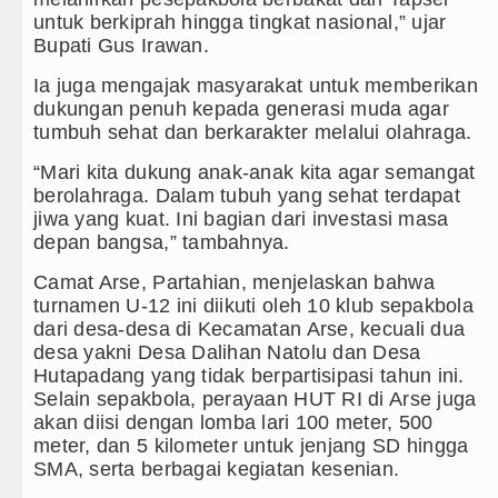
a Aktif Saat Ada Acara
untuk berkiprah hingga tingkat nasional,” ujar
Bupati Gus Irawan.
akter Anak Sejak dari Keluarga
Ia juga mengajak masyarakat untuk memberikan
 Batang Angkola
dukungan penuh kepada generasi muda agar
tumbuh sehat dan berkarakter melalui olahraga.
 Penyimpangan Seksual
“Mari kita dukung anak-anak kita agar semangat
berolahraga. Dalam tubuh yang sehat terdapat
jiwa yang kuat. Ini bagian dari investasi masa
depan bangsa,” tambahnya.
Camat Arse, Partahian, menjelaskan bahwa
turnamen U-12 ini diikuti oleh 10 klub sepakbola
dari desa-desa di Kecamatan Arse, kecuali dua
desa yakni Desa Dalihan Natolu dan Desa
Hutapadang yang tidak berpartisipasi tahun ini.
Selain sepakbola, perayaan HUT RI di Arse juga
akan diisi dengan lomba lari 100 meter, 500
meter, dan 5 kilometer untuk jenjang SD hingga
SMA, serta berbagai kegiatan kesenian.