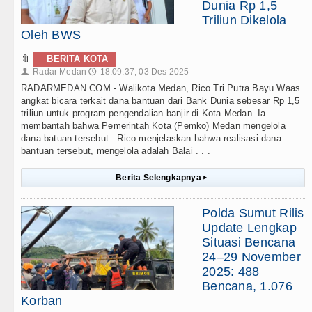
Dunia Rp 1,5
Triliun Dikelola
Oleh BWS
🔖
BERITA KOTA
Radar Medan
18:09:37, 03 Des 2025
👤
🕔
RADARMEDAN.COM - Walikota Medan, Rico Tri Putra Bayu Waas
angkat bicara terkait dana bantuan dari Bank Dunia sebesar Rp 1,5
triliun untuk program pengendalian banjir di Kota Medan. Ia
membantah bahwa Pemerintah Kota (Pemko) Medan mengelola
dana batuan tersebut. Rico menjelaskan bahwa realisasi dana
bantuan tersebut, mengelola adalah Balai . . .
Berita Selengkapnya
▸
Polda Sumut Rilis
Update Lengkap
Situasi Bencana
24–29 November
2025: 488
Bencana, 1.076
Korban