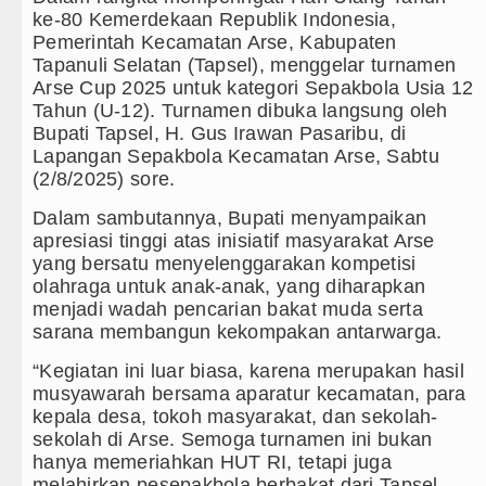
ke-80 Kemerdekaan Republik Indonesia,
a Aktif Saat Ada Acara
Pemerintah Kecamatan Arse, Kabupaten
Tapanuli Selatan (Tapsel), menggelar turnamen
akter Anak Sejak dari Keluarga
Arse Cup 2025 untuk kategori Sepakbola Usia 12
Tahun (U-12). Turnamen dibuka langsung oleh
 Batang Angkola
Bupati Tapsel, H. Gus Irawan Pasaribu, di
Lapangan Sepakbola Kecamatan Arse, Sabtu
 Penyimpangan Seksual
(2/8/2025) sore.
ncam Hukuman Mati
Dalam sambutannya, Bupati menyampaikan
apresiasi tinggi atas inisiatif masyarakat Arse
 2026 Pukul 22.00 WIB
yang bersatu menyelenggarakan kompetisi
olahraga untuk anak-anak, yang diharapkan
u 8 Agustus 2026 Pukul 18.00 WIB
menjadi wadah pencarian bakat muda serta
sarana membangun kekompakan antarwarga.
us 2026 di Hungaria Pukul 00.00 WIB
“Kegiatan ini luar biasa, karena merupakan hasil
musyawarah bersama aparatur kecamatan, para
 TK Kemala Bhayangkari 11 Tarutung
kepala desa, tokoh masyarakat, dan sekolah-
sekolah di Arse. Semoga turnamen ini bukan
k Ekonomi Mulai Dibenahi
hanya memeriahkan HUT RI, tetapi juga
melahirkan pesepakbola berbakat dari Tapsel