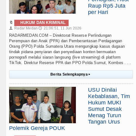
Raup Rp5 Juta
per Hari
🔖
HUKUM DAN KRIMINAL
Radar Medan
21:06:51, 11 Jun 2026
👤
🕔
RADARMEDAN.COM – Direktorat Reserse Perlindungan
Perempuan dan Anak (PPA) dan Pemberantasan Perdagangan
Orang (PPO) Polda Sumatera Utara mengungkap kasus dugaan
tindak pidana penyiaran dan penyediaan konten bermuatan
pornografi melalui siaran langsung (live streaming) di platform
TikTok. Direktur Reserse PPA dan PPO Polda Sumut, Kombes . . .
Berita Selengkapnya
▸
USU Dinilai
Kebablasan, Tim
Hukum MUKI
Sumut Desak
Menag Turun
Tangan Urus
Polemik Gereja POUK