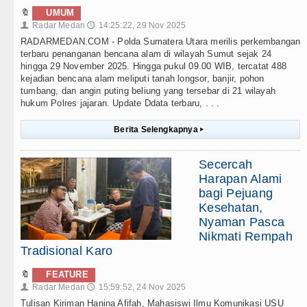
🔖
UMUM
Radar Medan
14:25:22, 29 Nov 2025
👤
🕔
RADARMEDAN.COM - Polda Sumatera Utara merilis perkembangan
terbaru penanganan bencana alam di wilayah Sumut sejak 24
hingga 29 November 2025. Hingga pukul 09.00 WIB, tercatat 488
kejadian bencana alam meliputi tanah longsor, banjir, pohon
tumbang, dan angin puting beliung yang tersebar di 21 wilayah
hukum Polres jajaran. Update Ddata terbaru, . . .
Berita Selengkapnya
▸
Secercah
Harapan Alami
bagi Pejuang
Kesehatan,
Nyaman Pasca
Nikmati Rempah
Tradisional Karo
🔖
FEATURE
Radar Medan
15:59:52, 24 Nov 2025
👤
🕔
Tulisan Kiriman Hanina Afifah, Mahasiswi Ilmu Komunikasi USU