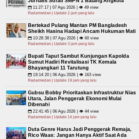
Jurnalis Surati SMPN 1 Batang Angkola
11:27:17 | 07 Agu 2026 | 👁 49 view
📅
Radarmedan | Update 2 jam yang lalu
Bertekad Pulang Mantan PM Bangladesh
Sheikh Hasina Hadapi Ancam Hukuman Mati
10:28:38 | 07 Agu 2026 | 👁 60 view
📅
Radarmedan | Update 3 jam yang lalu
Bupati Taput Sambut Kunjungan Kapolda
Sumut Hadiri Revitalisasi TK Kemala
Bhayangkari 11 Tarutung
18:14:20 | 06 Agu 2026 | 👁 163 view
📅
Radarmedan | Update 19 jam yang lalu
Gubsu Bobby Prioritaskan Infrastruktur Nias
Utara, Jalan Penggerak Ekonomi Mulai
Dibenahi
22:41:45 | 06 Agu 2026 | 👁 44 view
📅
Radarmedan | Update 14 jam yang lalu
Duta Genre Harus Jadi Penggerak Remaja,
Rico Waas: Jangan Hanya Aktif Saat Ada