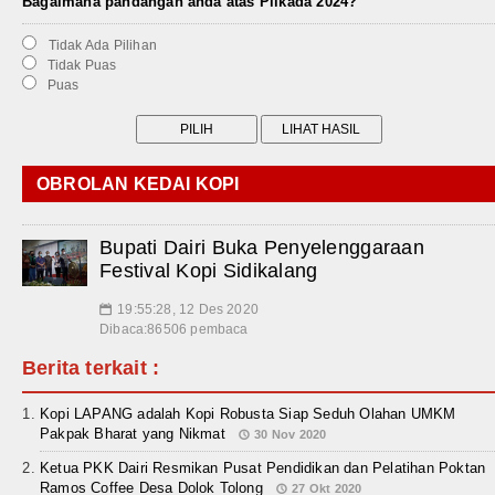
Bagaimana pandangan anda atas Pilkada 2024?
Tidak Ada Pilihan
Tidak Puas
Puas
OBROLAN KEDAI KOPI
Bupati Dairi Buka Penyelenggaraan
Festival Kopi Sidikalang
19:55:28, 12 Des 2020
📅
Dibaca:86506 pembaca
Berita terkait :
Kopi LAPANG adalah Kopi Robusta Siap Seduh Olahan UMKM
Pakpak Bharat yang Nikmat
30 Nov 2020
Ketua PKK Dairi Resmikan Pusat Pendidikan dan Pelatihan Poktan
Ramos Coffee Desa Dolok Tolong
27 Okt 2020