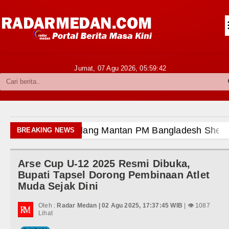
Siantar-Simalungun
Kabupaten Karo
Pakpak Bharat
Jumat, 07 Agu 2026,
05:59:44
Kabupaten Simalungun
Metropolitan
TNI POLRI
ncam Hukuman Mati
BREAKING NEWS
Hukum dan Kriminal
 2026 Pukul 22.00 WIB
Arse Cup U-12 2025 Resmi Dibuka,
Politik
u 8 Agustus 2026 Pukul 18.00 WIB
Bupati Tapsel Dorong Pembinaan Atlet
Muda Sejak Dini
Hiburan
us 2026 di Hungaria Pukul 00.00 WIB
Oleh :
Radar Medan | 02 Agu 2025, 17:37:45 WIB
| 👁 1087
Olahraga
Lihat
 TK Kemala Bhayangkari 11 Tarutung