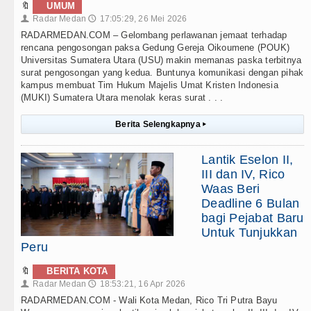
🔖
UMUM
Radar Medan
17:05:29, 26 Mei 2026
👤
🕔
RADARMEDAN.COM – Gelombang perlawanan jemaat terhadap
rencana pengosongan paksa Gedung Gereja Oikoumene (POUK)
Universitas Sumatera Utara (USU) makin memanas paska terbitnya
surat pengosongan yang kedua. Buntunya komunikasi dengan pihak
kampus membuat Tim Hukum Majelis Umat Kristen Indonesia
(MUKI) Sumatera Utara menolak keras surat . . .
Berita Selengkapnya
▸
Lantik Eselon II,
III dan IV, Rico
Waas Beri
Deadline 6 Bulan
bagi Pejabat Baru
Untuk Tunjukkan
Peru
🔖
BERITA KOTA
Radar Medan
18:53:21, 16 Apr 2026
👤
🕔
RADARMEDAN.COM - Wali Kota Medan, Rico Tri Putra Bayu