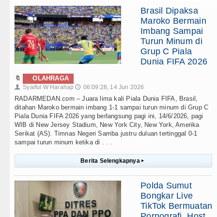
Brasil Dipaksa
Maroko Bermain
Imbang Sampai
Turun Minum di
Grup C Piala
Dunia FIFA 2026
🔖
OLAHRAGA
Syaiful W Harahap
06:09:28, 14 Jun 2026
👤
🕔
RADARMEDAN.com – Juara lima kali Piala Dunia FIFA, Brasil,
ditahan Maroko bermain imbang 1-1 sampai turun minum di Grup C
Piala Dunia FIFA 2026 yang berlangsung pagi ini, 14/6/2026, pagi
WIB di New Jersey Stadium, New York City, New York, Amerika
Serikat (AS). Timnas Negeri Samba justru duluan tertinggal 0-1
sampai turun minum ketika di . . .
Berita Selengkapnya
▸
Polda Sumut
Bongkar Live
TikTok Bermuatan
Pornografi, Host