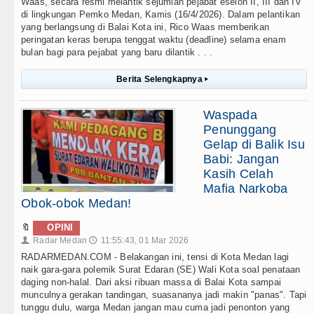
Waas, secara resmi melantik sejumlah pejabat eselon II, III dan IV
di lingkungan Pemko Medan, Kamis (16/4/2026). Dalam pelantikan
yang berlangsung di Balai Kota ini, Rico Waas memberikan
peringatan keras berupa tenggat waktu (deadline) selama enam
bulan bagi para pejabat yang baru dilantik . . .
Berita Selengkapnya
▸
Waspada
Penunggang
Gelap di Balik Isu
Babi: Jangan
Kasih Celah
Mafia Narkoba
Obok-obok Medan!
🔖
OPINI
Radar Medan
11:55:43, 01 Mar 2026
👤
🕔
RADARMEDAN.COM - Belakangan ini, tensi di Kota Medan lagi
naik gara-gara polemik Surat Edaran (SE) Wali Kota soal penataan
daging non-halal. Dari aksi ribuan massa di Balai Kota sampai
munculnya gerakan tandingan, suasananya jadi makin "panas". Tapi
tunggu dulu, warga Medan jangan mau cuma jadi penonton yang