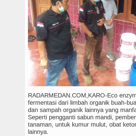
Rico Waas Nonaktifkan
RADARMEDAN.COM,KARO-Eco enzyme 
fermentasi dari limbah organik buah-bua
dan sampah organik lainnya yang manfa
Seperti pengganti sabun mandi, pembersi
tanaman, untuk kumur mulut, obat ket
lainnya.