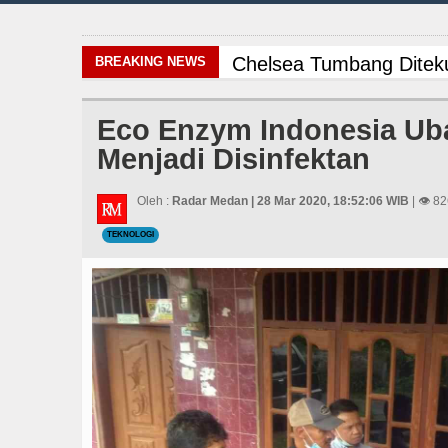
Chelsea Tumbang Ditek
BREAKING NEWS
Komisi D DPRDSU Ikut G
Eco Enzym Indonesia Ub
Menjadi Disinfektan
Era Baru Pengobatan Pa
Arsenal Dibungkam Real
Oleh :
Radar Medan | 28 Mar 2020, 18:52:06 WIB
| 👁 82
TEKNOLOGI
Bayern Munich vs Aston
Danrem 011 Lilawangsa 
Sebut LSL Pengidap HI
AC Milan Hanya Bermain
Wabup Taput Hadiri Ra