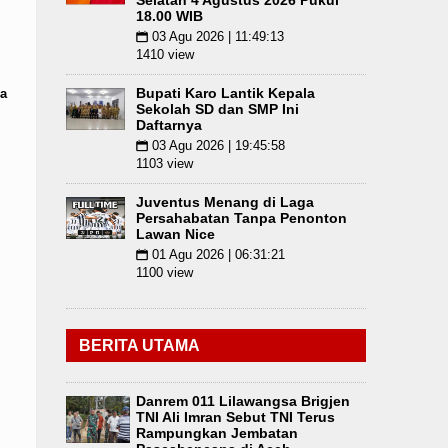
Selatan 4 Agustus 2026 Pukul
18.00 WIB
03 Agu 2026 | 11:49:13
📅
1410 view
Bupati Karo Lantik Kepala
a
Sekolah SD dan SMP Ini
Daftarnya
03 Agu 2026 | 19:45:58
📅
1103 view
Juventus Menang di Laga
Persahabatan Tanpa Penonton
Lawan Nice
01 Agu 2026 | 06:31:21
📅
1100 view
BERITA UTAMA
Danrem 011 Lilawangsa Brigjen
TNI Ali Imran Sebut TNI Terus
Rampungkan Jembatan