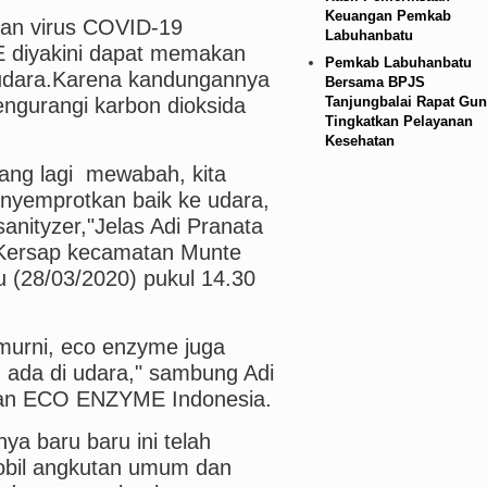
Keuangan Pemkab
ran virus COVID-19
Labuhanbatu
diyakini dapat memakan
Pemkab Labuhanbatu
i udara.Karena kandungannya
Bersama BPJS
ngurangi karbon dioksida
Tanjungbalai Rapat Gun
Tingkatkan Pelayanan
Kesehatan
yang lagi mewabah, kita
nyemprotkan baik ke udara,
anityzer,"Jelas Adi Pranata
 Kersap kecamatan Munte
 (28/03/2020) pukul 14.30
murni, eco enzyme juga
 ada di udara," sambung Adi
wan ECO ENZYME Indonesia.
a baru baru ini telah
obil angkutan umum dan