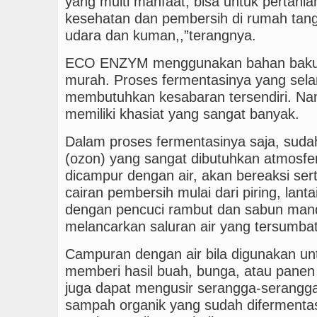
yang multi manfaat, bisa untuk pertania
kesehatan dan pembersih di rumah tang
udara dan kuman,,”terangnya.
ECO ENZYM menggunakan bahan baku 
murah. Proses fermentasinya yang sel
membutuhkan kesabaran tersendiri. Nam
memiliki khasiat yang sangat banyak.
Dalam proses fermentasinya saja, sudah
(ozon) yang sangat dibutuhkan atmosfer
dicampur dengan air, akan bereaksi ser
cairan pembersih mulai dari piring, lant
dengan pencuci rambut dan sabun mandi.
melancarkan saluran air yang tersumba
Campuran dengan air bila digunakan u
memberi hasil buah, bunga, atau panen 
juga dapat mengusir serangga-serang
sampah organik yang sudah difermentas