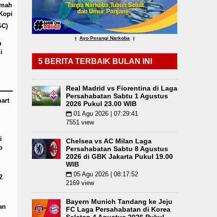
umah
naan Wewenang
Sebut LSL Pengidap HIV/AIDS di
Kopi
SC)
Ayo Perangi Narkoba
⇑
⇑
h
i
5 BERITA TERBAIK BULAN INI
Real Madrid vs Fiorentina di Laga
Persahabatan Sabtu 1 Agustus
art
2026 Pukul 23.00 WIB
01 Agu 2026 | 07:29:41
📅
7551 view
i
Chelsea vs AC Milan Laga
p
Persahabatan Sabtu 8 Agustus
2026 di GBK Jakarta Pukul 19.00
WIB
05 Agu 2026 | 08:17:52
📅
2
2169 view
Bayern Munich Tandang ke Jeju
an
FC Laga Persahabatan di Korea