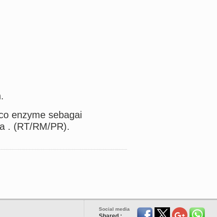
,
.
eco enzyme sebagai
nya . (RT/RM/PR).
Social media
Shared :