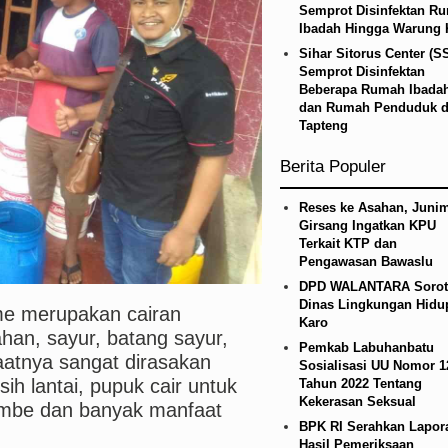
Semprot Disinfektan R
 Lurah AUR, Tegaskan Tak Toleransi Penyalahgu
Ibadah Hingga Warung 
Sihar Sitorus Center (S
Semprot Disinfektan
Beberapa Rumah Ibada
dan Rumah Penduduk d
Tapteng
Berita Populer
Reses ke Asahan, Junim
Girsang Ingatkan KPU
Terkait KTP dan
Pengawasan Bawaslu
DPD WALANTARA Sorot
Dinas Lingkungan Hidu
merupakan cairan
Karo
han, sayur, batang sayur,
Pemkab Labuhanbatu
atnya sangat dirasakan
Sosialisasi UU Nomor 1
h lantai, pupuk cair untuk
Tahun 2022 Tentang
Kekerasan Seksual
ombe dan banyak manfaat
BPK RI Serahkan Lapor
Hasil Pemeriksaan