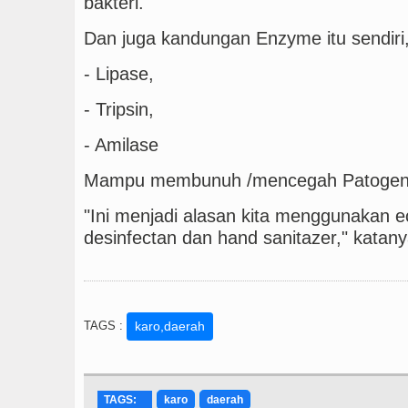
bakteri.
Dan juga kandungan Enzyme itu sendiri
- Lipase,
- Tripsin,
- Amilase
Mampu membunuh /mencegah Patogen
"Ini menjadi alasan kita menggunakan 
desinfectan dan hand sanitazer," kata
TAGS :
karo,daerah
TAGS:
karo
daerah