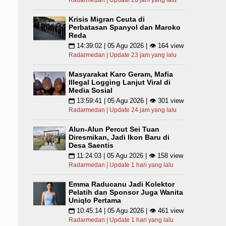
Radarmedan | Update 20 jam yang lalu
Krisis Migran Ceuta di
Perbatasan Spanyol dan Maroko
Reda
14:39:02 | 05 Agu 2026 | 👁 164 view
📅
Radarmedan | Update 23 jam yang lalu
Masyarakat Karo Geram, Mafia
Illegal Logging Lanjut Viral di
Media Sosial
13:59:41 | 05 Agu 2026 | 👁 301 view
📅
Radarmedan | Update 24 jam yang lalu
Alun-Alun Percut Sei Tuan
Diresmikan, Jadi Ikon Baru di
Desa Saentis
11:24:03 | 05 Agu 2026 | 👁 158 view
📅
Radarmedan | Update 1 hari yang lalu
Emma Raducanu Jadi Kolektor
Pelatih dan Sponsor Juga Wanita
Uniqlo Pertama
10:45:14 | 05 Agu 2026 | 👁 461 view
📅
Radarmedan | Update 1 hari yang lalu