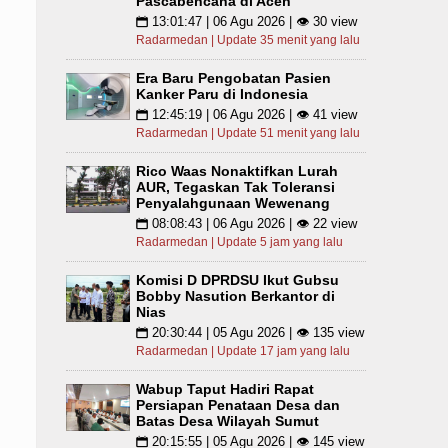
Pascabencana di Aceh
13:01:47 | 06 Agu 2026 | 👁 30 view
📅
Radarmedan | Update 35 menit yang lalu
Era Baru Pengobatan Pasien
Kanker Paru di Indonesia
12:45:19 | 06 Agu 2026 | 👁 41 view
📅
Radarmedan | Update 51 menit yang lalu
Rico Waas Nonaktifkan Lurah
AUR, Tegaskan Tak Toleransi
Penyalahgunaan Wewenang
08:08:43 | 06 Agu 2026 | 👁 22 view
📅
Radarmedan | Update 5 jam yang lalu
Komisi D DPRDSU Ikut Gubsu
Bobby Nasution Berkantor di
Nias
20:30:44 | 05 Agu 2026 | 👁 135 view
📅
Radarmedan | Update 17 jam yang lalu
Wabup Taput Hadiri Rapat
Persiapan Penataan Desa dan
Batas Desa Wilayah Sumut
20:15:55 | 05 Agu 2026 | 👁 145 view
📅