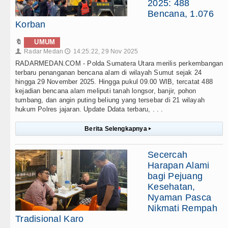
2025: 488
Bencana, 1.076
Korban
🔖
UMUM
Radar Medan
14:25:22, 29 Nov 2025
👤
🕔
RADARMEDAN.COM - Polda Sumatera Utara merilis perkembangan
terbaru penanganan bencana alam di wilayah Sumut sejak 24
hingga 29 November 2025. Hingga pukul 09.00 WIB, tercatat 488
kejadian bencana alam meliputi tanah longsor, banjir, pohon
tumbang, dan angin puting beliung yang tersebar di 21 wilayah
hukum Polres jajaran. Update Ddata terbaru, . . .
Berita Selengkapnya
▸
Secercah
Harapan Alami
bagi Pejuang
Kesehatan,
Nyaman Pasca
Nikmati Rempah
Tradisional Karo