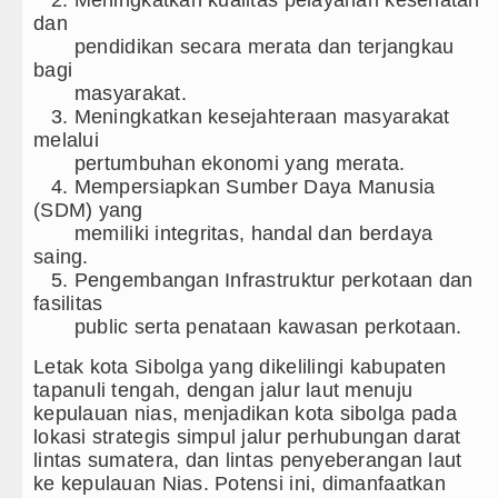
9 Pejabat, Tekankan Integritas dan Inovasi Pelayanan P
dan
pendidikan secara merata dan terjangkau
ebagai Orientasi Seksual Hanya Ada di Alam Pikiran
bagi
masyarakat.
sa Brigjen TNI Ali Imran Sebut TNI Terus Rampungk
3. Meningkatkan kesejahteraan masyarakat
melalui
pertumbuhan ekonomi yang merata.
/AIDS Melalui Hubungan Seksual Bukan Karena Penyim
4. Mempersiapkan Sumber Daya Manusia
(SDM) yang
ntan PM Bangladesh Sheikh Hasina Hadapi Ancam Hu
memiliki integritas, handal dan berdaya
saing.
5. Pengembangan Infrastruktur perkotaan dan
fasilitas
public serta penataan kawasan perkotaan.
Letak kota Sibolga yang dikelilingi kabupaten
tapanuli tengah, dengan jalur laut menuju
kepulauan nias, menjadikan kota sibolga pada
lokasi strategis simpul jalur perhubungan darat
lintas sumatera, dan lintas penyeberangan laut
ke kepulauan Nias. Potensi ini, dimanfaatkan