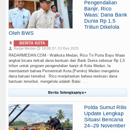
Pengendalian
Banjir, Rico
Waas: Dana Bank
Dunia Rp 1,5
Triliun Dikelola
Oleh BWS
🔖
BERITA KOTA
Radar Medan
18:09:37, 03 Des 2025
👤
🕔
RADARMEDAN.COM - Walikota Medan, Rico Tri Putra Bayu Waas
angkat bicara terkait dana bantuan dari Bank Dunia sebesar Rp 1,5
triliun untuk program pengendalian banjir di Kota Medan. Ia
membantah bahwa Pemerintah Kota (Pemko) Medan mengelola
dana batuan tersebut. Rico menjelaskan bahwa realisasi dana
bantuan tersebut, mengelola adalah Balai . . .
Berita Selengkapnya
▸
Polda Sumut Rilis
Update Lengkap
Situasi Bencana
24–29 November