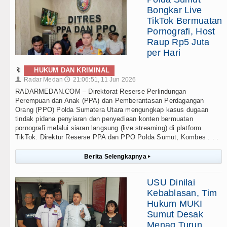
Bongkar Live
TikTok Bermuatan
Pornografi, Host
Raup Rp5 Juta
per Hari
🔖
HUKUM DAN KRIMINAL
Radar Medan
21:06:51, 11 Jun 2026
👤
🕔
RADARMEDAN.COM – Direktorat Reserse Perlindungan
Perempuan dan Anak (PPA) dan Pemberantasan Perdagangan
Orang (PPO) Polda Sumatera Utara mengungkap kasus dugaan
tindak pidana penyiaran dan penyediaan konten bermuatan
pornografi melalui siaran langsung (live streaming) di platform
TikTok. Direktur Reserse PPA dan PPO Polda Sumut, Kombes . . .
Berita Selengkapnya
▸
USU Dinilai
Kebablasan, Tim
Hukum MUKI
Sumut Desak
Menag Turun