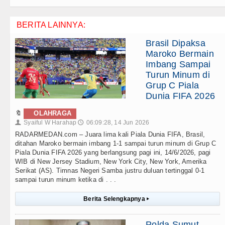
BERITA LAINNYA:
Brasil Dipaksa
Maroko Bermain
Imbang Sampai
Turun Minum di
Grup C Piala
Dunia FIFA 2026
🔖
OLAHRAGA
Syaiful W Harahap
06:09:28, 14 Jun 2026
👤
🕔
RADARMEDAN.com – Juara lima kali Piala Dunia FIFA, Brasil,
ditahan Maroko bermain imbang 1-1 sampai turun minum di Grup C
Piala Dunia FIFA 2026 yang berlangsung pagi ini, 14/6/2026, pagi
WIB di New Jersey Stadium, New York City, New York, Amerika
Serikat (AS). Timnas Negeri Samba justru duluan tertinggal 0-1
sampai turun minum ketika di . . .
Berita Selengkapnya
▸
Polda Sumut