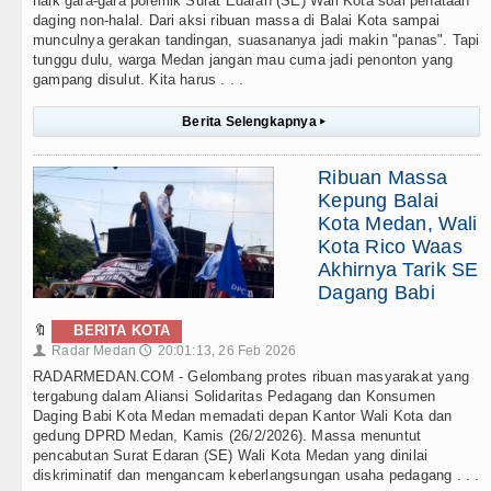
naik gara-gara polemik Surat Edaran (SE) Wali Kota soal penataan
daging non-halal. Dari aksi ribuan massa di Balai Kota sampai
munculnya gerakan tandingan, suasananya jadi makin "panas". Tapi
tunggu dulu, warga Medan jangan mau cuma jadi penonton yang
gampang disulut. Kita harus . . .
Berita Selengkapnya
▸
Ribuan Massa
Kepung Balai
Kota Medan, Wali
Kota Rico Waas
Akhirnya Tarik SE
Dagang Babi
🔖
BERITA KOTA
Radar Medan
20:01:13, 26 Feb 2026
👤
🕔
RADARMEDAN.COM - Gelombang protes ribuan masyarakat yang
tergabung dalam Aliansi Solidaritas Pedagang dan Konsumen
Daging Babi Kota Medan memadati depan Kantor Wali Kota dan
gedung DPRD Medan, Kamis (26/2/2026). Massa menuntut
pencabutan Surat Edaran (SE) Wali Kota Medan yang dinilai
diskriminatif dan mengancam keberlangsungan usaha pedagang . . .