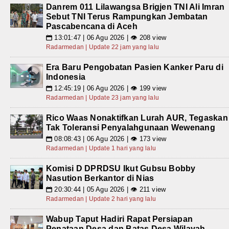
Danrem 011 Lilawangsa Brigjen TNI Ali Imran
Sebut TNI Terus Rampungkan Jembatan
Pascabencana di Aceh
13:01:47 | 06 Agu 2026 | 👁 208 view
📅
Radarmedan | Update 22 jam yang lalu
Era Baru Pengobatan Pasien Kanker Paru di
Indonesia
12:45:19 | 06 Agu 2026 | 👁 199 view
📅
Radarmedan | Update 23 jam yang lalu
Rico Waas Nonaktifkan Lurah AUR, Tegaskan
Tak Toleransi Penyalahgunaan Wewenang
08:08:43 | 06 Agu 2026 | 👁 173 view
📅
Radarmedan | Update 1 hari yang lalu
Komisi D DPRDSU Ikut Gubsu Bobby
Nasution Berkantor di Nias
20:30:44 | 05 Agu 2026 | 👁 211 view
📅
Radarmedan | Update 2 hari yang lalu
Wabup Taput Hadiri Rapat Persiapan
Penataan Desa dan Batas Desa Wilayah