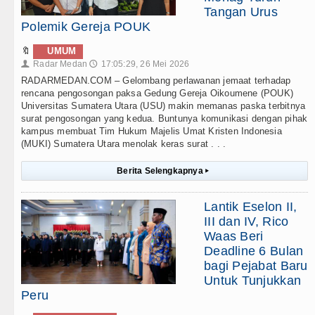
Tangan Urus
Polemik Gereja POUK
🔖
UMUM
Radar Medan
17:05:29, 26 Mei 2026
👤
🕔
RADARMEDAN.COM – Gelombang perlawanan jemaat terhadap
rencana pengosongan paksa Gedung Gereja Oikoumene (POUK)
Universitas Sumatera Utara (USU) makin memanas paska terbitnya
surat pengosongan yang kedua. Buntunya komunikasi dengan pihak
kampus membuat Tim Hukum Majelis Umat Kristen Indonesia
(MUKI) Sumatera Utara menolak keras surat . . .
Berita Selengkapnya
▸
Lantik Eselon II,
III dan IV, Rico
Waas Beri
Deadline 6 Bulan
bagi Pejabat Baru
Untuk Tunjukkan
Peru