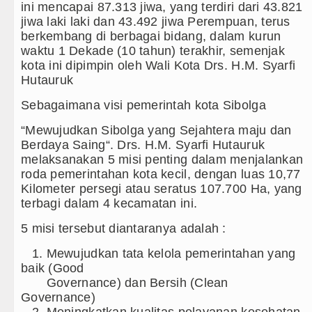
ini mencapai 87.313 jiwa, yang terdiri dari 43.821
9 Pejabat, Tekankan Integritas dan Inovasi Pelayanan P
jiwa laki laki dan 43.492 jiwa Perempuan, terus
berkembang di berbagai bidang, dalam kurun
ebagai Orientasi Seksual Hanya Ada di Alam Pikiran
waktu 1 Dekade (10 tahun) terakhir, semenjak
kota ini dipimpin oleh Wali Kota Drs. H.M. Syarfi
sa Brigjen TNI Ali Imran Sebut TNI Terus Rampungk
Hutauruk
Sebagaimana visi pemerintah kota Sibolga
/AIDS Melalui Hubungan Seksual Bukan Karena Penyim
“Mewujudkan Sibolga yang Sejahtera maju dan
ntan PM Bangladesh Sheikh Hasina Hadapi Ancam Hu
Berdaya Saing“. Drs. H.M. Syarfi Hutauruk
melaksanakan 5 misi penting dalam menjalankan
nited Laga Persahabatan di Swedia 8 Agustus 2026 P
roda pemerintahan kota kecil, dengan luas 10,77
Kilometer persegi atau seratus 107.700 Ha, yang
lan Persahabatan di Optus Stadium Perth Sabtu 8 Agu
terbagi dalam 4 kecamatan ini.
 ke Ferencvaros Persahabatan Minggu 9 Agustus 2026
5 misi tersebut diantaranya adalah :
1. Mewujudkan tata kelola pemerintahan yang
 Kunjungan Kapolda Sumut Hadiri Revitalisasi TK Kem
baik (Good
Governance) dan Bersih (Clean
i Amankan Aset Pemprov di Binjai
Governance)
2. Meningkatkan kualitas pelayanan kesehatan