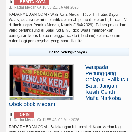
🔖
BERITA KOTA
Radar Medan
18:53:21, 16 Apr 2026
👤
🕔
RADARMEDAN.COM - Wali Kota Medan, Rico Tri Putra Bayu
Waas, secara resmi melantik sejumlah pejabat eselon II, III dan IV
di lingkungan Pemko Medan, Kamis (16/4/2026). Dalam pelantikan
yang berlangsung di Balai Kota ini, Rico Waas memberikan
peringatan keras berupa tenggat waktu (deadline) selama enam
bulan bagi para pejabat yang baru dilantik . . .
Berita Selengkapnya
▸
Waspada
Penunggang
Gelap di Balik Isu
Babi: Jangan
Kasih Celah
Mafia Narkoba
Obok-obok Medan!
🔖
OPINI
Radar Medan
11:55:43, 01 Mar 2026
👤
🕔
RADARMEDAN.COM - Belakangan ini, tensi di Kota Medan lagi